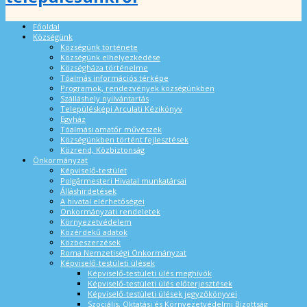
Főoldal
Községünk
Községünk története
Községünk elhelyezkedése
Községháza történelme
Tóalmás információs térképe
Programok, rendezvények községünkben
Szálláshely nyilvántartás
Településképi Arculati Kézikönyv
Egyház
Tóalmási amatőr művészek
Községünkben történt fejlesztések
Közrend, Közbiztonság
Önkormányzat
Képviselő-testület
Polgármesteri Hivatal munkatársai
Álláshirdetések
A hivatal elérhetőségei
Önkormányzati rendeletek
Környezetvédelem
Közérdekű adatok
Közbeszerzések
Roma Nemzetiségi Önkormányzat
Képviselő-testületi ülések
Képviselő-testületi ülés meghívók
Képviselő-testületi ülés előterjesztések
Képviselő-testületi ülések jegyzőkönyvei
Szociális, Oktatási és Környezetvédelmi Bizottság