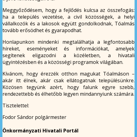
Meggyőződésem, hogy a fejlődés kulcsa az összefogás:
ha a település vezetése, a civil közösségek, a helyi
vállalkozók és a lakosok együtt gondolkodnak, Tóalmás
tovább erősödhet és gyarapodhat.
Honlapunkon mindenki megtalálhatja a legfontosabb
híreket, eseményeket és információkat, amelyek
segítenek eligazodni a közéletben, a hivatali
ügyintézésben és a közösségi programok világában.
Kívánom, hogy érezzék otthon magukat Tóalmáson –
akár itt élnek, akár csak ellátogatnak településünkre.
Közösen tegyünk azért, hogy falunk egyre szebb,
rendezettebb és élhetőbb legyen mindannyiunk számára.
Tisztelettel:
Fodor Sándor polgármester
Önkormányzati Hivatali Portál