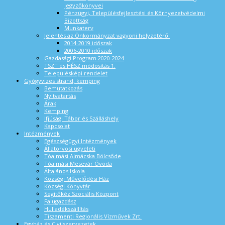
jegyzőkönyvei
Pénzügyi, Településfejlesztési és Környezetvédelmi
Bizottság
Munkaterv
Jelentés az Önkormányzat vagyoni helyzetéről
2014-2019 időszak
2006-2010 időszak
Gazdasági Program 2020-2024
TSZT és HÉSZ módosítás 1.
Településképi rendelet
Gyógyvizes strand, kemping
Bemutatkozás
Nyitvatartás
Árak
Kemping
Ifjúsági Tábor és Szálláshely
Kapcsolat
Intézmények
Egészségügyi Intézmények
Állatorvosi ügyeleti
Tóalmási Almácska Bölcsőde
Tóalmási Mesevár Óvoda
Általános Iskola
Községi Művelődési Ház
Községi Könyvtár
Segítőkéz Szociális Központ
Falugazdász
Hulladékszállítás
Tiszamenti Regionális Vízművek Zrt.
Egyház és Civilszervezetek