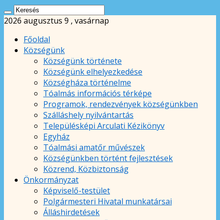
2026 augusztus 9 , vasárnap
Főoldal
Községünk
Községünk története
Községünk elhelyezkedése
Községháza történelme
Tóalmás információs térképe
Programok, rendezvények községünkben
Szálláshely nyilvántartás
Településképi Arculati Kézikönyv
Egyház
Tóalmási amatőr művészek
Községünkben történt fejlesztések
Közrend, Közbiztonság
Önkormányzat
Képviselő-testület
Polgármesteri Hivatal munkatársai
Álláshirdetések