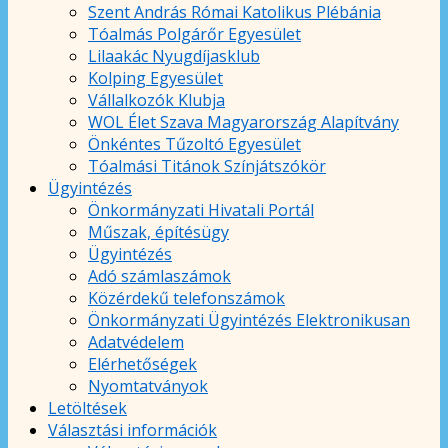
Szent András Római Katolikus Plébánia
Tóalmás Polgárőr Egyesület
Lilaakác Nyugdíjasklub
Kolping Egyesület
Vállalkozók Klubja
WOL Élet Szava Magyarország Alapítvány
Önkéntes Tűzoltó Egyesület
Tóalmási Titánok Színjátszókör
Ügyintézés
Önkormányzati Hivatali Portál
Műszak, építésügy
Ügyintézés
Adó számlaszámok
Közérdekű telefonszámok
Önkormányzati Ügyintézés Elektronikusan
Adatvédelem
Elérhetőségek
Nyomtatványok
Letöltések
Választási információk