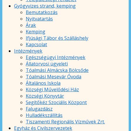
Gyógyvizes strand, kemping
Bemutatkozás
Nyitvatartás
Árak
Kemping
Ifjúsági Tábor és Szálláshely
Kapcsolat
Intézmények
Egészségügyi Intézmények
Állatorvosi ügyeleti
Tóalmási Almácska Bölcsőde
Tóalmási Mesevár Óvoda
Általános Iskola
Községi Művelődési Ház
Községi Könyvtár
Segítőkéz Szociális Központ
Falugazdász
Hulladékszállítás
Tiszamenti Regionális Vízművek Zrt.
Egyház és Civilszervezetek