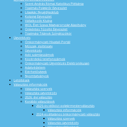
Szent András Római Katolikus Plébánia
Tóalmás Polgárőr Egyesület
Lilaakác Nyugdíjasklub
Kolping Egyesület
Vállalkozók Klubja
WOL Élet Szava Magyarország Alapítvány
Önkéntes Tűzoltó Egyesület
Tóalmási Titánok Színjátszókör
Ügyintézés
Önkormányzati Hivatali Portál
Műszak, építésügy
Ügyintézés
Adó számlaszámok
Közérdekű telefonszámok
Önkormányzati Ügyintézés Elektronikusan
Adatvédelem
Elérhetőségek
Nyomtatványok
Letöltések
Választási információk
Választási szervek
Választási ügyintézés
2026. évi választás
Korábbi választások
2025-ös időközi polgármesterválasztás
Választási információk
2024-es általános önkormányzati választás
Választási szervek
Választás ügyintézés
Választópolgároknak