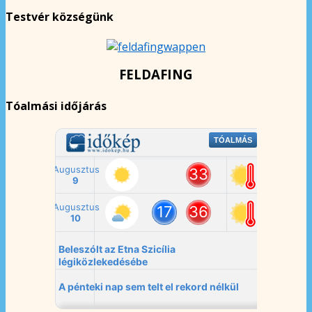
Testvér községünk
FELDAFING
Tóalmási időjárás