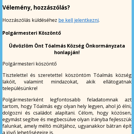
Vélemény, hozzászólás?
Hozzászólás küldéséhez
be kell jelentkezni
.
Polgármesteri Köszöntő
Üdvözlöm Önt Tóalmás Község Önkormányzata
honlapján!
Polgármesteri köszöntő
Tisztelettel és szeretettel köszöntöm Tóalmás község
lakóit, valamint mindazokat, akik ellátogatnak
településünkre!
Polgármesterként legfontosabb feladatomnak azt
tartom, hogy Tóalmás egy olyan hely legyen, ahol jó élni,
dolgozni és családot alapítani. Célom, hogy közösen,
egymást segítve és megbecsülve olyan irányba fejlesszük
falunkat, amely méltó múltjához, ugyanakkor bátran épít
a jövő lehetőségeire is.