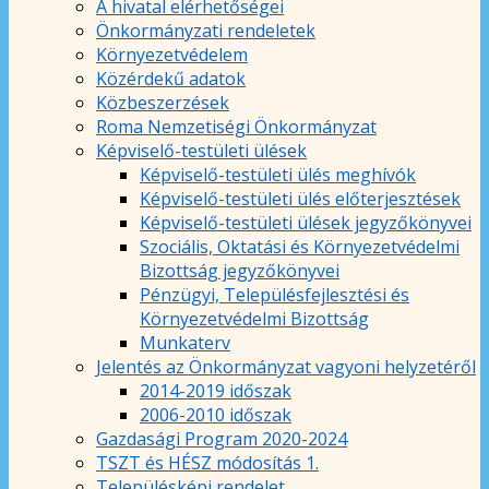
A hivatal elérhetőségei
Önkormányzati rendeletek
Környezetvédelem
Közérdekű adatok
Közbeszerzések
Roma Nemzetiségi Önkormányzat
Képviselő-testületi ülések
Képviselő-testületi ülés meghívók
Képviselő-testületi ülés előterjesztések
Képviselő-testületi ülések jegyzőkönyvei
Szociális, Oktatási és Környezetvédelmi
Bizottság jegyzőkönyvei
Pénzügyi, Településfejlesztési és
Környezetvédelmi Bizottság
Munkaterv
Jelentés az Önkormányzat vagyoni helyzetéről
2014-2019 időszak
2006-2010 időszak
Gazdasági Program 2020-2024
TSZT és HÉSZ módosítás 1.
Településképi rendelet