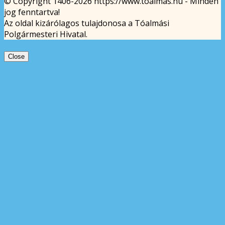
© Copyright 1406-2026 https://www.toalmas.hu - Minden
jog fenntartva!
Az oldal kizárólagos tulajdonosa a Tóalmási
Polgármesteri Hivatal.
Close