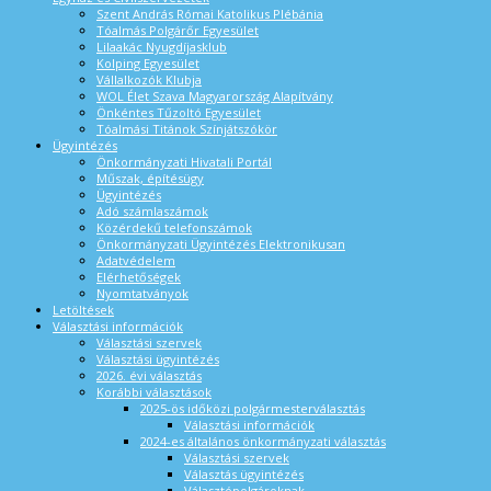
Szent András Római Katolikus Plébánia
Tóalmás Polgárőr Egyesület
Lilaakác Nyugdíjasklub
Kolping Egyesület
Vállalkozók Klubja
WOL Élet Szava Magyarország Alapítvány
Önkéntes Tűzoltó Egyesület
Tóalmási Titánok Színjátszókör
Ügyintézés
Önkormányzati Hivatali Portál
Műszak, építésügy
Ügyintézés
Adó számlaszámok
Közérdekű telefonszámok
Önkormányzati Ügyintézés Elektronikusan
Adatvédelem
Elérhetőségek
Nyomtatványok
Letöltések
Választási információk
Választási szervek
Választási ügyintézés
2026. évi választás
Korábbi választások
2025-ös időközi polgármesterválasztás
Választási információk
2024-es általános önkormányzati választás
Választási szervek
Választás ügyintézés
Választópolgároknak