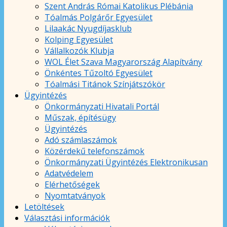
Szent András Római Katolikus Plébánia
Tóalmás Polgárőr Egyesület
Lilaakác Nyugdíjasklub
Kolping Egyesület
Vállalkozók Klubja
WOL Élet Szava Magyarország Alapítvány
Önkéntes Tűzoltó Egyesület
Tóalmási Titánok Színjátszókör
Ügyintézés
Önkormányzati Hivatali Portál
Műszak, építésügy
Ügyintézés
Adó számlaszámok
Közérdekű telefonszámok
Önkormányzati Ügyintézés Elektronikusan
Adatvédelem
Elérhetőségek
Nyomtatványok
Letöltések
Választási információk