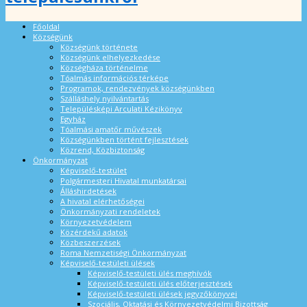
Főoldal
Községünk
Községünk története
Községünk elhelyezkedése
Községháza történelme
Tóalmás információs térképe
Programok, rendezvények községünkben
Szálláshely nyilvántartás
Településképi Arculati Kézikönyv
Egyház
Tóalmási amatőr művészek
Községünkben történt fejlesztések
Közrend, Közbiztonság
Önkormányzat
Képviselő-testület
Polgármesteri Hivatal munkatársai
Álláshirdetések
A hivatal elérhetőségei
Önkormányzati rendeletek
Környezetvédelem
Közérdekű adatok
Közbeszerzések
Roma Nemzetiségi Önkormányzat
Képviselő-testületi ülések
Képviselő-testületi ülés meghívók
Képviselő-testületi ülés előterjesztések
Képviselő-testületi ülések jegyzőkönyvei
Szociális, Oktatási és Környezetvédelmi Bizottság