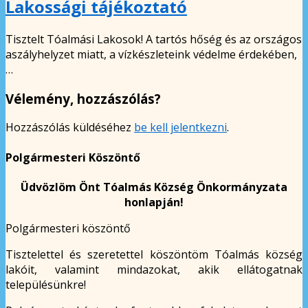
Lakossági tájékoztató
Tisztelt Tóalmási Lakosok! A tartós hőség és az országos
aszályhelyzet miatt, a vízkészleteink védelme érdekében,
…
Vélemény, hozzászólás?
Hozzászólás küldéséhez
be kell jelentkezni
.
Polgármesteri Köszöntő
Üdvözlöm Önt Tóalmás Község Önkormányzata
honlapján!
Polgármesteri köszöntő
Tisztelettel és szeretettel köszöntöm Tóalmás község
lakóit, valamint mindazokat, akik ellátogatnak
településünkre!