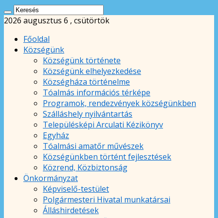
2026 augusztus 6 , csütörtök
Főoldal
Községünk
Községünk története
Községünk elhelyezkedése
Községháza történelme
Tóalmás információs térképe
Programok, rendezvények községünkben
Szálláshely nyilvántartás
Településképi Arculati Kézikönyv
Egyház
Tóalmási amatőr művészek
Községünkben történt fejlesztések
Közrend, Közbiztonság
Önkormányzat
Képviselő-testület
Polgármesteri Hivatal munkatársai
Álláshirdetések