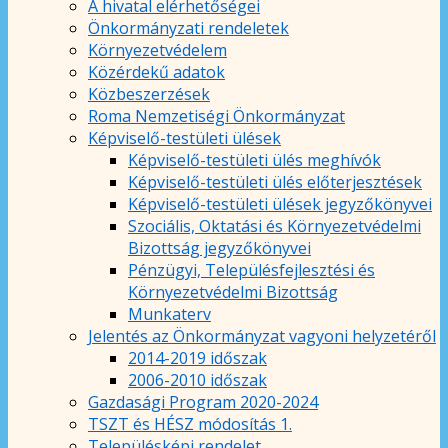
A hivatal elérhetőségei
Önkormányzati rendeletek
Környezetvédelem
Közérdekű adatok
Közbeszerzések
Roma Nemzetiségi Önkormányzat
Képviselő-testületi ülések
Képviselő-testületi ülés meghívók
Képviselő-testületi ülés előterjesztések
Képviselő-testületi ülések jegyzőkönyvei
Szociális, Oktatási és Környezetvédelmi
Bizottság jegyzőkönyvei
Pénzügyi, Településfejlesztési és
Környezetvédelmi Bizottság
Munkaterv
Jelentés az Önkormányzat vagyoni helyzetéről
2014-2019 időszak
2006-2010 időszak
Gazdasági Program 2020-2024
TSZT és HÉSZ módosítás 1.
Településképi rendelet