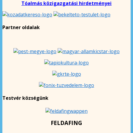
Tóalmás közigazgatási hirdetményei
Partner oldalak
Testvér községünk
FELDAFING