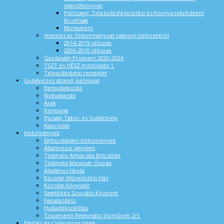
jegyzőkönyvei
Pénzügyi, Településfejlesztési és Környezetvédelmi
Bizottság
Munkaterv
Jelentés az Önkormányzat vagyoni helyzetéről
2014-2019 időszak
2006-2010 időszak
Gazdasági Program 2020-2024
TSZT és HÉSZ módosítás 1.
Településképi rendelet
Gyógyvizes strand, kemping
Bemutatkozás
Nyitvatartás
Árak
Kemping
Ifjúsági Tábor és Szálláshely
Kapcsolat
Intézmények
Egészségügyi Intézmények
Állatorvosi ügyeleti
Tóalmási Almácska Bölcsőde
Tóalmási Mesevár Óvoda
Általános Iskola
Községi Művelődési Ház
Községi Könyvtár
Segítőkéz Szociális Központ
Falugazdász
Hulladékszállítás
Tiszamenti Regionális Vízművek Zrt.
Egyház és Civilszervezetek