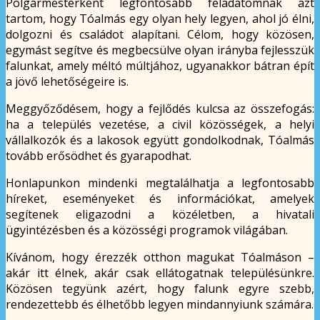
Polgármesterként legfontosabb feladatomnak azt
tartom, hogy Tóalmás egy olyan hely legyen, ahol jó élni,
dolgozni és családot alapítani. Célom, hogy közösen,
egymást segítve és megbecsülve olyan irányba fejlesszük
falunkat, amely méltó múltjához, ugyanakkor bátran épít
a jövő lehetőségeire is.
Meggyőződésem, hogy a fejlődés kulcsa az összefogás:
ha a település vezetése, a civil közösségek, a helyi
vállalkozók és a lakosok együtt gondolkodnak, Tóalmás
tovább erősödhet és gyarapodhat.
Honlapunkon mindenki megtalálhatja a legfontosabb
híreket, eseményeket és információkat, amelyek
segítenek eligazodni a közéletben, a hivatali
ügyintézésben és a közösségi programok világában.
Kívánom, hogy érezzék otthon magukat Tóalmáson –
akár itt élnek, akár csak ellátogatnak településünkre.
Közösen tegyünk azért, hogy falunk egyre szebb,
rendezettebb és élhetőbb legyen mindannyiunk számára.