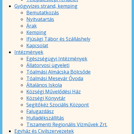
Gyógyvizes strand, kemping
Bemutatkozás
Nyitvatartás
Árak
Kemping
Ifjúsági Tábor és Szálláshely
Kapcsolat
Intézmények
Egészségügyi Intézmények
Állatorvosi ügyeleti
Tóalmási Almácska Bölcsőde
Tóalmási Mesevár Óvoda
Általános Iskola
Községi Művelődési Ház
Községi Könyvtár
Segítőkéz Szociális Központ
Falugazdász
Hulladékszállítás
Tiszamenti Regionális Vízművek Zrt.
Egyház és Civilszervezetek