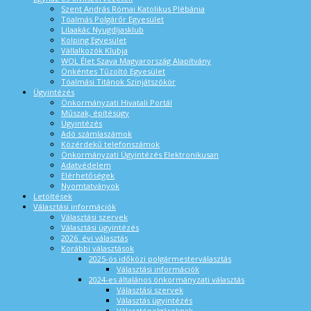
Szent András Római Katolikus Plébánia
Tóalmás Polgárőr Egyesület
Lilaakác Nyugdíjasklub
Kolping Egyesület
Vállalkozók Klubja
WOL Élet Szava Magyarország Alapítvány
Önkéntes Tűzoltó Egyesület
Tóalmási Titánok Színjátszókör
Ügyintézés
Önkormányzati Hivatali Portál
Műszak, építésügy
Ügyintézés
Adó számlaszámok
Közérdekű telefonszámok
Önkormányzati Ügyintézés Elektronikusan
Adatvédelem
Elérhetőségek
Nyomtatványok
Letöltések
Választási információk
Választási szervek
Választási ügyintézés
2026. évi választás
Korábbi választások
2025-ös időközi polgármesterválasztás
Választási információk
2024-es általános önkormányzati választás
Választási szervek
Választás ügyintézés
Választópolgároknak