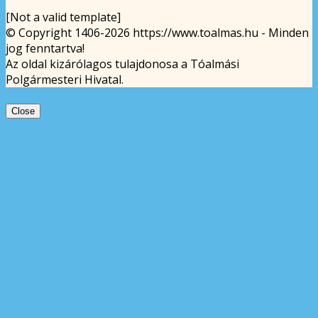
[Not a valid template]
© Copyright 1406-2026 https://www.toalmas.hu - Minden
jog fenntartva!
Az oldal kizárólagos tulajdonosa a Tóalmási
Polgármesteri Hivatal.
Close