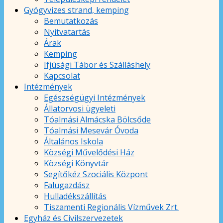
Gyógyvizes strand, kemping
Bemutatkozás
Nyitvatartás
Árak
Kemping
Ifjúsági Tábor és Szálláshely
Kapcsolat
Intézmények
Egészségügyi Intézmények
Állatorvosi ügyeleti
Tóalmási Almácska Bölcsőde
Tóalmási Mesevár Óvoda
Általános Iskola
Községi Művelődési Ház
Községi Könyvtár
Segítőkéz Szociális Központ
Falugazdász
Hulladékszállítás
Tiszamenti Regionális Vízművek Zrt.
Egyház és Civilszervezetek