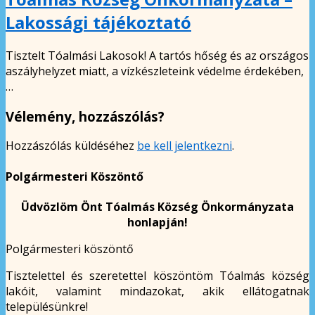
Lakossági tájékoztató
Tisztelt Tóalmási Lakosok! A tartós hőség és az országos
aszályhelyzet miatt, a vízkészleteink védelme érdekében,
…
Vélemény, hozzászólás?
Hozzászólás küldéséhez
be kell jelentkezni
.
Polgármesteri Köszöntő
Üdvözlöm Önt Tóalmás Község Önkormányzata
honlapján!
Polgármesteri köszöntő
Tisztelettel és szeretettel köszöntöm Tóalmás község
lakóit, valamint mindazokat, akik ellátogatnak
településünkre!