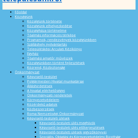
Főoldal
Községünk
Községünk története
Községünk elhelyezkedése
Községháza történelme
Tóalmás információs térképe
Programok, rendezvények községünkben
Szálláshely nyilvántartás
Településképi Arculati Kézikönyv
Egyház
Tóalmási amatőr művészek
Községünkben történt fejlesztések
Közrend, Közbiztonság
Önkormányzat
Képviselő-testület
Polgármesteri Hivatal munkatársai
Álláshirdetések
A hivatal elérhetőségei
Önkormányzati rendeletek
Környezetvédelem
Közérdekű adatok
Közbeszerzések
Roma Nemzetiségi Önkormányzat
Képviselő-testületi ülések
Képviselő-testületi ülés meghívók
Képviselő-testületi ülés előterjesztések
Képviselő-testületi ülések jegyzőkönyvei
Szociális, Oktatási és Környezetvédelmi Bizottság