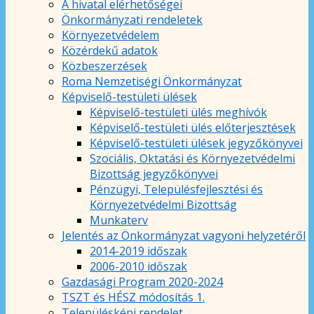
A hivatal elérhetőségei
Önkormányzati rendeletek
Környezetvédelem
Közérdekű adatok
Közbeszerzések
Roma Nemzetiségi Önkormányzat
Képviselő-testületi ülések
Képviselő-testületi ülés meghívók
Képviselő-testületi ülés előterjesztések
Képviselő-testületi ülések jegyzőkönyvei
Szociális, Oktatási és Környezetvédelmi
Bizottság jegyzőkönyvei
Pénzügyi, Településfejlesztési és
Környezetvédelmi Bizottság
Munkaterv
Jelentés az Önkormányzat vagyoni helyzetéről
2014-2019 időszak
2006-2010 időszak
Gazdasági Program 2020-2024
TSZT és HÉSZ módosítás 1.
Településképi rendelet