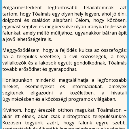
Polgármesterként legfontosabb feladatomnak azt
tartom, hogy Tóalmás egy olyan hely legyen, ahol jó élni,
dolgozni és családot alapítani. Célom, hogy közösen,
egymást segítve és megbecsülve olyan irányba fejlesszük
falunkat, amely méltó múltjához, ugyanakkor bátran épít
a jövő lehetőségeire is.
Meggyőződésem, hogy a fejlődés kulcsa az összefogás:
ha a település vezetése, a civil közösségek, a helyi
vállalkozók és a lakosok együtt gondolkodnak, Tóalmás
tovább erősödhet és gyarapodhat.
Honlapunkon mindenki megtalálhatja a legfontosabb
híreket, eseményeket és információkat, amelyek
segítenek eligazodni a közéletben, a hivatali
ügyintézésben és a közösségi programok világában.
Kívánom, hogy érezzék otthon magukat Tóalmáson –
akár itt élnek, akár csak ellátogatnak településünkre.
Közösen tegyünk azért, hogy falunk egyre szebb,
rendezettebb és élhetőbb legyen mindannyiunk számára.