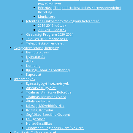
jegyzőkönyvei
Pénzügyi, Településfejlesztési és Környezetvédelmi
Bizottság
Munkaterv
Jelentés az Önkormányzat vagyoni helyzetéről
2014-2019 időszak
2006-2010 időszak
Gazdasági Program 2020-2024
TSZT és HÉSZ módosítás 1.
Településképi rendelet
Gyógyvizes strand, kemping
Bemutatkozás
Nyitvatartás
Árak
Kemping
Ifjúsági Tábor és Szálláshely
Kapcsolat
Intézmények
Egészségügyi Intézmények
Állatorvosi ügyeleti
Tóalmási Almácska Bölcsőde
Tóalmási Mesevár Óvoda
Általános Iskola
Községi Művelődési Ház
Községi Könyvtár
Segítőkéz Szociális Központ
Falugazdász
Hulladékszállítás
Tiszamenti Regionális Vízművek Zrt.
Egyház és Civilszervezetek