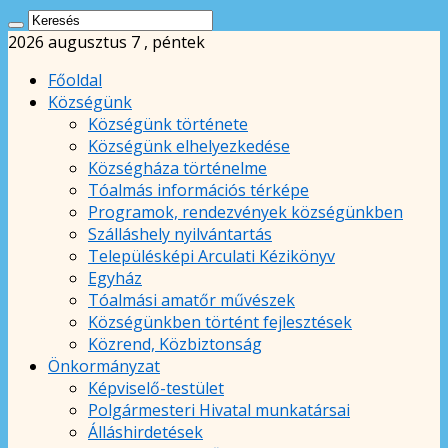
2026 augusztus 7 , péntek
Főoldal
Községünk
Községünk története
Községünk elhelyezkedése
Községháza történelme
Tóalmás információs térképe
Programok, rendezvények községünkben
Szálláshely nyilvántartás
Településképi Arculati Kézikönyv
Egyház
Tóalmási amatőr művészek
Községünkben történt fejlesztések
Közrend, Közbiztonság
Önkormányzat
Képviselő-testület
Polgármesteri Hivatal munkatársai
Álláshirdetések