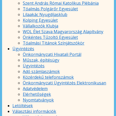
Szent András Római Katolikus Plébánia
Tóalmás Polgárőr Egyesület
Lilaakác Nyugdíjasklub
Kolping Egyesület
Vállalkozók Klubja
WOL Élet Szava Magyarország Alapítvány
Önkéntes Tűzoltó Egyesület
Tóalmási Titánok Színjátszókör
Ügyintézés
Önkormányzati Hivatali Portál
Műszak, építésügy
Ügyintézés
Adó számlaszámok
Közérdekű telefonszámok
Önkormányzati Ügyintézés Elektronikusan
Adatvédelem
Elérhetőségek
Nyomtatványok
Letöltések
Választási információk