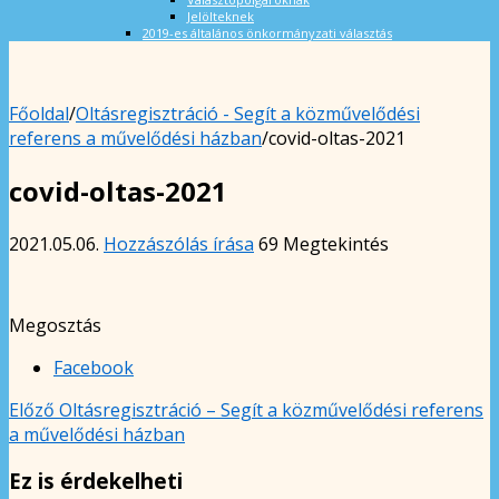
Jelölteknek
2019-es általános önkormányzati választás
Főoldal
/
Oltásregisztráció - Segít a közművelődési
referens a művelődési házban
/
covid-oltas-2021
covid-oltas-2021
2021.05.06.
Hozzászólás írása
69 Megtekintés
Megosztás
Facebook
Előző
Oltásregisztráció – Segít a közművelődési referens
a művelődési házban
Ez is érdekelheti