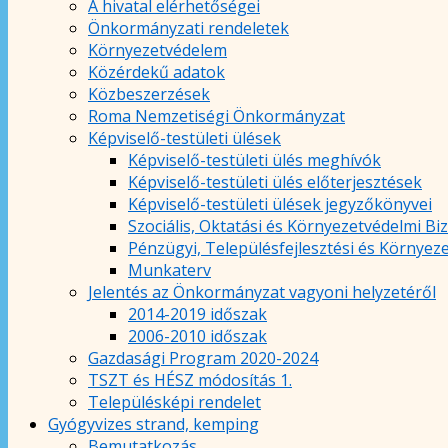
A hivatal elérhetőségei
Önkormányzati rendeletek
Környezetvédelem
Közérdekű adatok
Közbeszerzések
Roma Nemzetiségi Önkormányzat
Képviselő-testületi ülések
Képviselő-testületi ülés meghívók
Képviselő-testületi ülés előterjesztések
Képviselő-testületi ülések jegyzőkönyvei
Szociális, Oktatási és Környezetvédelmi Bi
Pénzügyi, Településfejlesztési és Környez
Munkaterv
Jelentés az Önkormányzat vagyoni helyzetéről
2014-2019 időszak
2006-2010 időszak
Gazdasági Program 2020-2024
TSZT és HÉSZ módosítás 1.
Településképi rendelet
Gyógyvizes strand, kemping
Bemutatkozás