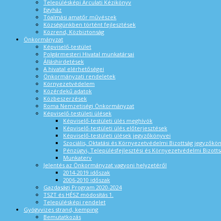
Településképi Arculati Kézikönyv
Egyház
Tóalmási amatőr művészek
Községünkben történt fejlesztések
Közrend, Közbiztonság
Önkormányzat
Képviselő-testület
Polgármesteri Hivatal munkatársai
Álláshirdetések
A hivatal elérhetőségei
Önkormányzati rendeletek
Környezetvédelem
Közérdekű adatok
Közbeszerzések
Roma Nemzetiségi Önkormányzat
Képviselő-testületi ülések
Képviselő-testületi ülés meghívók
Képviselő-testületi ülés előterjesztések
Képviselő-testületi ülések jegyzőkönyvei
Szociális, Oktatási és Környezetvédelmi Bizottság jegyzőkö
Pénzügyi, Településfejlesztési és Környezetvédelmi Bizotts
Munkaterv
Jelentés az Önkormányzat vagyoni helyzetéről
2014-2019 időszak
2006-2010 időszak
Gazdasági Program 2020-2024
TSZT és HÉSZ módosítás 1.
Településképi rendelet
Gyógyvizes strand, kemping
Bemutatkozás