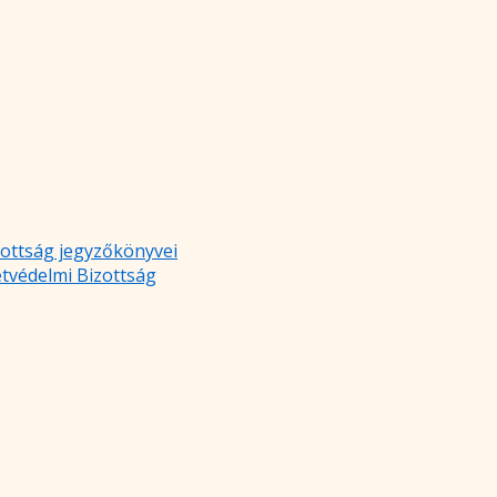
zottság jegyzőkönyvei
etvédelmi Bizottság