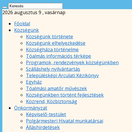
2026 augusztus 9 , vasárnap
Főoldal
Községünk
Községünk története
Községünk elhelyezkedése
Községháza történelme
Tóalmás információs térképe
Programok, rendezvények községünkben
Szálláshely nyilvántartás
Településképi Arculati Kézikönyv
Egyház
Tóalmási amatőr művészek
Községünkben történt fejlesztések
Közrend, Közbiztonság
Önkormányzat
Képviselő-testület
Polgármesteri Hivatal munkatársai
Álláshirdetések