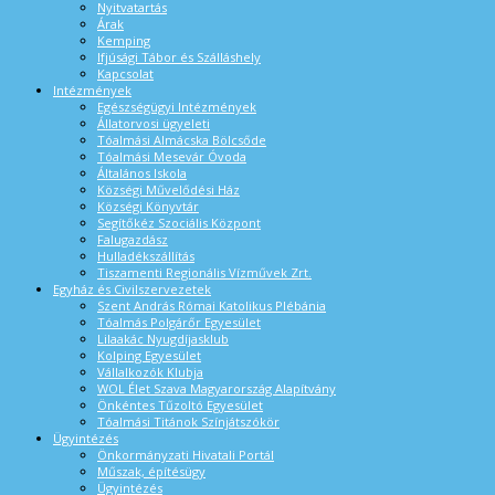
Nyitvatartás
Árak
Kemping
Ifjúsági Tábor és Szálláshely
Kapcsolat
Intézmények
Egészségügyi Intézmények
Állatorvosi ügyeleti
Tóalmási Almácska Bölcsőde
Tóalmási Mesevár Óvoda
Általános Iskola
Községi Művelődési Ház
Községi Könyvtár
Segítőkéz Szociális Központ
Falugazdász
Hulladékszállítás
Tiszamenti Regionális Vízművek Zrt.
Egyház és Civilszervezetek
Szent András Római Katolikus Plébánia
Tóalmás Polgárőr Egyesület
Lilaakác Nyugdíjasklub
Kolping Egyesület
Vállalkozók Klubja
WOL Élet Szava Magyarország Alapítvány
Önkéntes Tűzoltó Egyesület
Tóalmási Titánok Színjátszókör
Ügyintézés
Önkormányzati Hivatali Portál
Műszak, építésügy
Ügyintézés