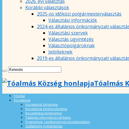
2026. évi választás
Korábbi választások
2025-ös időközi polgármesterválasztás
Választási információk
2024-es általános önkormányzati választá
Választási szervek
Választás ügyintézés
Választópolgároknak
Jelölteknek
2019-es általános önkormányzati választá
Tóalmás K
Főoldal
Községünk
Községünk története
Községünk elhelyezkedése
Községháza történelme
Tóalmás információs térképe
Programok, rendezvények községünkben
Szálláshely nyilvántartás