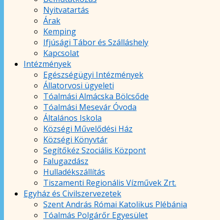
Nyitvatartás
Árak
Kemping
Ifjúsági Tábor és Szálláshely
Kapcsolat
Intézmények
Egészségügyi Intézmények
Állatorvosi ügyeleti
Tóalmási Almácska Bölcsőde
Tóalmási Mesevár Óvoda
Általános Iskola
Községi Művelődési Ház
Községi Könyvtár
Segítőkéz Szociális Központ
Falugazdász
Hulladékszállítás
Tiszamenti Regionális Vízművek Zrt.
Egyház és Civilszervezetek
Szent András Római Katolikus Plébánia
Tóalmás Polgárőr Egyesület