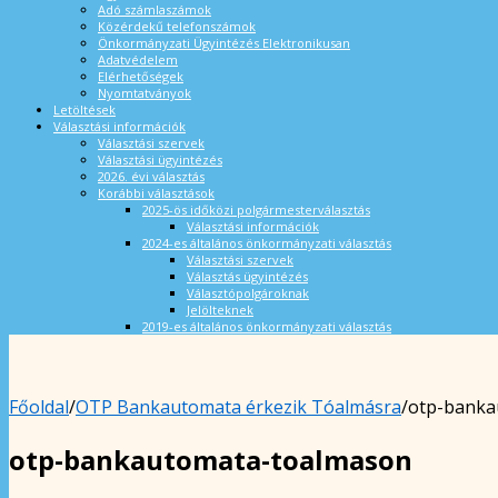
Adó számlaszámok
Közérdekű telefonszámok
Önkormányzati Ügyintézés Elektronikusan
Adatvédelem
Elérhetőségek
Nyomtatványok
Letöltések
Választási információk
Választási szervek
Választási ügyintézés
2026. évi választás
Korábbi választások
2025-ös időközi polgármesterválasztás
Választási információk
2024-es általános önkormányzati választás
Választási szervek
Választás ügyintézés
Választópolgároknak
Jelölteknek
2019-es általános önkormányzati választás
Főoldal
/
OTP Bankautomata érkezik Tóalmásra
/
otp-banka
otp-bankautomata-toalmason