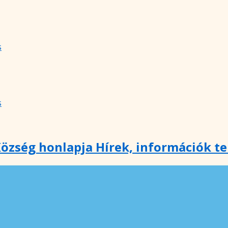
s
s
özség honlapja Hírek, információk t