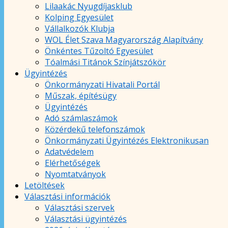
Lilaakác Nyugdíjasklub
Kolping Egyesület
Vállalkozók Klubja
WOL Élet Szava Magyarország Alapítvány
Önkéntes Tűzoltó Egyesület
Tóalmási Titánok Színjátszókör
Ügyintézés
Önkormányzati Hivatali Portál
Műszak, építésügy
Ügyintézés
Adó számlaszámok
Közérdekű telefonszámok
Önkormányzati Ügyintézés Elektronikusan
Adatvédelem
Elérhetőségek
Nyomtatványok
Letöltések
Választási információk
Választási szervek
Választási ügyintézés