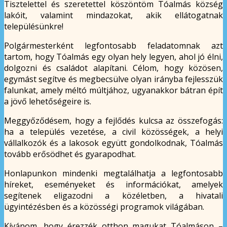
Tisztelettel és szeretettel köszöntöm Tóalmás község
lakóit, valamint mindazokat, akik ellátogatnak
településünkre!
Polgármesterként legfontosabb feladatomnak azt
tartom, hogy Tóalmás egy olyan hely legyen, ahol jó élni,
dolgozni és családot alapítani. Célom, hogy közösen,
egymást segítve és megbecsülve olyan irányba fejlesszük
falunkat, amely méltó múltjához, ugyanakkor bátran épít
a jövő lehetőségeire is.
Meggyőződésem, hogy a fejlődés kulcsa az összefogás:
ha a település vezetése, a civil közösségek, a helyi
vállalkozók és a lakosok együtt gondolkodnak, Tóalmás
tovább erősödhet és gyarapodhat.
Honlapunkon mindenki megtalálhatja a legfontosabb
híreket, eseményeket és információkat, amelyek
segítenek eligazodni a közéletben, a hivatali
ügyintézésben és a közösségi programok világában.
Kívánom, hogy érezzék otthon magukat Tóalmáson –