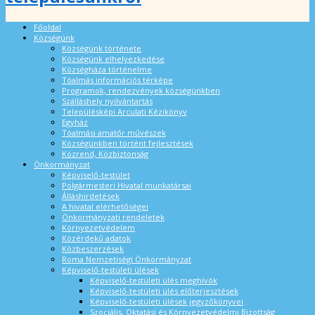
Főoldal
Községünk
Községünk története
Községünk elhelyezkedése
Községháza történelme
Tóalmás információs térképe
Programok, rendezvények községünkben
Szálláshely nyilvántartás
Településképi Arculati Kézikönyv
Egyház
Tóalmási amatőr művészek
Községünkben történt fejlesztések
Közrend, Közbiztonság
Önkormányzat
Képviselő-testület
Polgármesteri Hivatal munkatársai
Álláshirdetések
A hivatal elérhetőségei
Önkormányzati rendeletek
Környezetvédelem
Közérdekű adatok
Közbeszerzések
Roma Nemzetiségi Önkormányzat
Képviselő-testületi ülések
Képviselő-testületi ülés meghívók
Képviselő-testületi ülés előterjesztések
Képviselő-testületi ülések jegyzőkönyvei
Szociális, Oktatási és Környezetvédelmi Bizottság