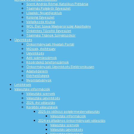
Szent András Római Katolikus Plébánia
Tóalmás Polgárőr Egyesület
Lilaakác Nyugdíjasklub
Kolping Egyesület
Vállalkozók Klubja
WOL Élet Szava Magyarország Alapítvány
Önkéntes Tűzoltó Egyesület
Tóalmási Titánok Színjátszókör
Ügyintézés
Önkormányzati Hivatali Portál
Műszak, építésügy
Ügyintézés
Adó számlaszámok
Közérdekű telefonszámok
Önkormányzati Ügyintézés Elektronikusan
Adatvédelem
Elérhetőségek
Nyomtatványok
Letöltések
Választási információk
Választási szervek
Választási ügyintézés
2026. évi választás
Korábbi választások
2025-ös időközi polgármesterválasztás
Választási információk
2024-es általános önkormányzati választás
Választási szervek
Választás ügyintézés
Választópolgároknak