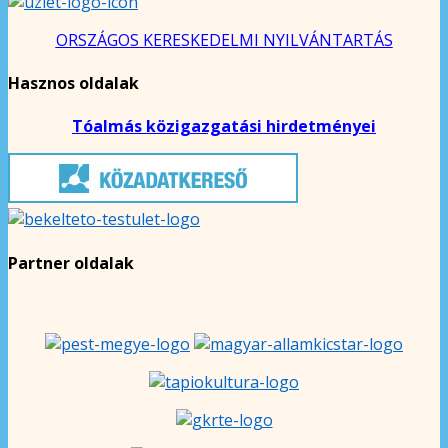
ORSZÁGOS KERESKEDELMI NYILVÁNTARTÁS
Hasznos oldalak
Tóalmás közigazgatási hirdetményei
Partner oldalak