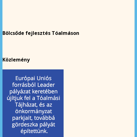
Bölcsőde fejlesztés Tóalmáson
Közlemény