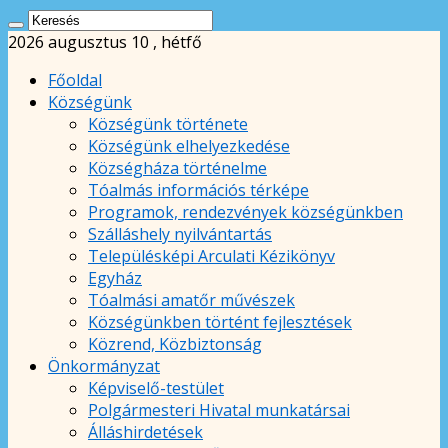
2026 augusztus 10 , hétfő
Főoldal
Községünk
Községünk története
Községünk elhelyezkedése
Községháza történelme
Tóalmás információs térképe
Programok, rendezvények községünkben
Szálláshely nyilvántartás
Településképi Arculati Kézikönyv
Egyház
Tóalmási amatőr művészek
Községünkben történt fejlesztések
Közrend, Közbiztonság
Önkormányzat
Képviselő-testület
Polgármesteri Hivatal munkatársai
Álláshirdetések