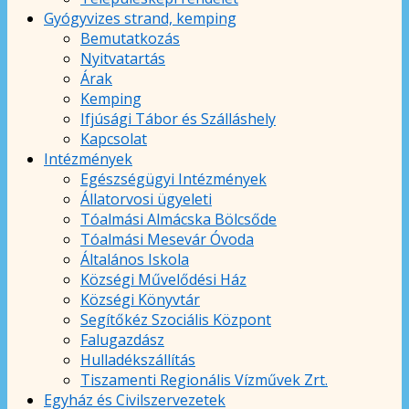
Gyógyvizes strand, kemping
Bemutatkozás
Nyitvatartás
Árak
Kemping
Ifjúsági Tábor és Szálláshely
Kapcsolat
Intézmények
Egészségügyi Intézmények
Állatorvosi ügyeleti
Tóalmási Almácska Bölcsőde
Tóalmási Mesevár Óvoda
Általános Iskola
Községi Művelődési Ház
Községi Könyvtár
Segítőkéz Szociális Központ
Falugazdász
Hulladékszállítás
Tiszamenti Regionális Vízművek Zrt.
Egyház és Civilszervezetek