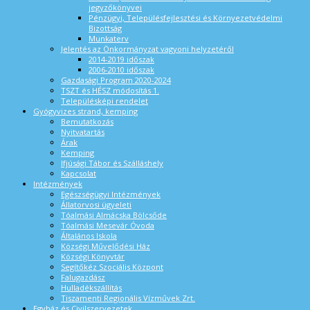
jegyzőkönyvei
Pénzügyi, Településfejlesztési és Környezetvédelmi
Bizottság
Munkaterv
Jelentés az Önkormányzat vagyoni helyzetéről
2014-2019 időszak
2006-2010 időszak
Gazdasági Program 2020-2024
TSZT és HÉSZ módosítás 1.
Településképi rendelet
Gyógyvizes strand, kemping
Bemutatkozás
Nyitvatartás
Árak
Kemping
Ifjúsági Tábor és Szálláshely
Kapcsolat
Intézmények
Egészségügyi Intézmények
Állatorvosi ügyeleti
Tóalmási Almácska Bölcsőde
Tóalmási Mesevár Óvoda
Általános Iskola
Községi Művelődési Ház
Községi Könyvtár
Segítőkéz Szociális Központ
Falugazdász
Hulladékszállítás
Tiszamenti Regionális Vízművek Zrt.
Egyház és Civilszervezetek