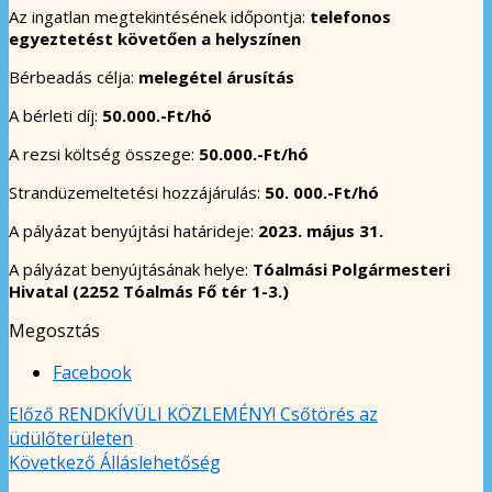
Az ingatlan megtekintésének időpontja:
telefonos
egyeztetést követően a helyszínen
Bérbeadás célja:
melegétel árusítás
A bérleti díj:
50.000.-Ft/hó
A rezsi költség összege:
50.000.-Ft/hó
Strandüzemeltetési hozzájárulás:
50. 000.-Ft/hó
A pályázat benyújtási határideje:
2023. május 31.
A pályázat benyújtásának helye:
Tóalmási Polgármesteri
Hivatal (2252 Tóalmás Fő tér 1-3.)
Megosztás
Facebook
Előző
RENDKÍVÜLI KÖZLEMÉNY! Csőtörés az
üdülőterületen
Következő
Álláslehetőség