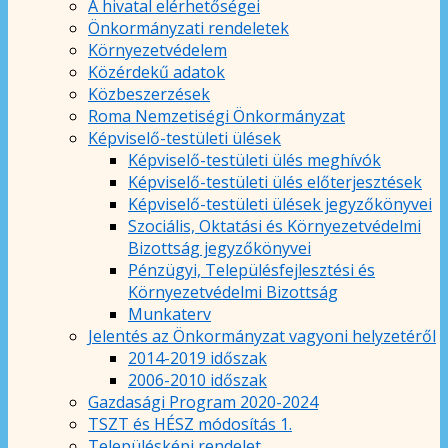
A hivatal elérhetőségei
Önkormányzati rendeletek
Környezetvédelem
Közérdekű adatok
Közbeszerzések
Roma Nemzetiségi Önkormányzat
Képviselő-testületi ülések
Képviselő-testületi ülés meghívók
Képviselő-testületi ülés előterjesztések
Képviselő-testületi ülések jegyzőkönyvei
Szociális, Oktatási és Környezetvédelmi
Bizottság jegyzőkönyvei
Pénzügyi, Településfejlesztési és
Környezetvédelmi Bizottság
Munkaterv
Jelentés az Önkormányzat vagyoni helyzetéről
2014-2019 időszak
2006-2010 időszak
Gazdasági Program 2020-2024
TSZT és HÉSZ módosítás 1.
Településképi rendelet