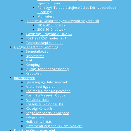
jegyzőkönyvei
Pénzügyi, Településfejlesztési és Környezetvédelmi
Bizottság
Munkaterv
Jelentés az Önkormányzat vagyoni helyzetéről
2014-2019 időszak
2006-2010 időszak
Gazdasági Program 2020-2024
TSZT és HÉSZ módosítás 1.
Településképi rendelet
Gyógyvizes strand, kemping
Bemutatkozás
Nyitvatartás
Árak
Kemping
Ifjúsági Tábor és Szálláshely
Kapcsolat
Intézmények
Egészségügyi Intézmények
Állatorvosi ügyeleti
Tóalmási Almácska Bölcsőde
Tóalmási Mesevár Óvoda
Általános Iskola
Községi Művelődési Ház
Községi Könyvtár
Segítőkéz Szociális Központ
Falugazdász
Hulladékszállítás
Tiszamenti Regionális Vízművek Zrt.
Egyház és Civilszervezetek