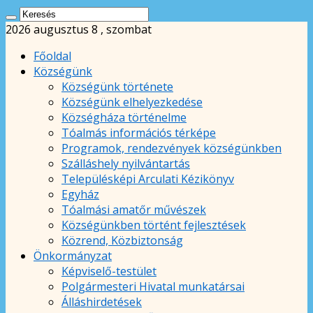
2026 augusztus 8 , szombat
Főoldal
Községünk
Községünk története
Községünk elhelyezkedése
Községháza történelme
Tóalmás információs térképe
Programok, rendezvények községünkben
Szálláshely nyilvántartás
Településképi Arculati Kézikönyv
Egyház
Tóalmási amatőr művészek
Községünkben történt fejlesztések
Közrend, Közbiztonság
Önkormányzat
Képviselő-testület
Polgármesteri Hivatal munkatársai
Álláshirdetések