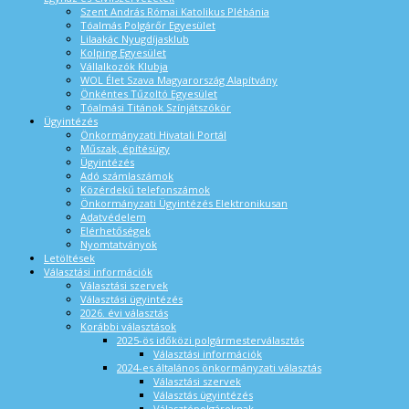
Szent András Római Katolikus Plébánia
Tóalmás Polgárőr Egyesület
Lilaakác Nyugdíjasklub
Kolping Egyesület
Vállalkozók Klubja
WOL Élet Szava Magyarország Alapítvány
Önkéntes Tűzoltó Egyesület
Tóalmási Titánok Színjátszókör
Ügyintézés
Önkormányzati Hivatali Portál
Műszak, építésügy
Ügyintézés
Adó számlaszámok
Közérdekű telefonszámok
Önkormányzati Ügyintézés Elektronikusan
Adatvédelem
Elérhetőségek
Nyomtatványok
Letöltések
Választási információk
Választási szervek
Választási ügyintézés
2026. évi választás
Korábbi választások
2025-ös időközi polgármesterválasztás
Választási információk
2024-es általános önkormányzati választás
Választási szervek
Választás ügyintézés
Választópolgároknak