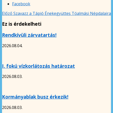
Facebook
Előző
Szavazz a Tápió Énekegyüttes Tóalmási Népdalaira
Ez is érdekelheti
Rendkívüli zárvatartás!
2026.08.04.
I. fokú vízkorlátozás határozat
2026.08.03.
Kormányablak busz érkezik!
2026.08.03.