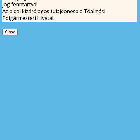
jog fenntartva!
Az oldal kizárólagos tulajdonosa a Tóalmási
Polgármesteri Hivatal.
Close