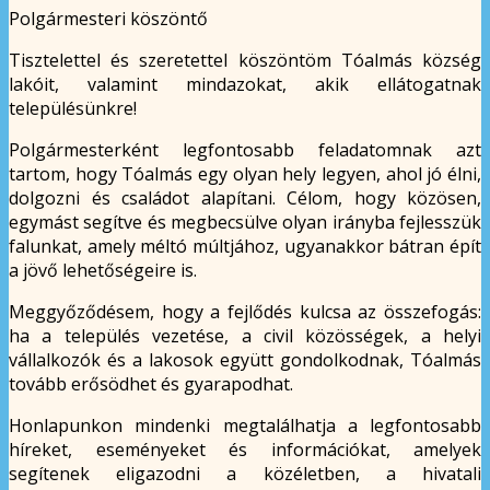
Polgármesteri köszöntő
Tisztelettel és szeretettel köszöntöm Tóalmás község
lakóit, valamint mindazokat, akik ellátogatnak
településünkre!
Polgármesterként legfontosabb feladatomnak azt
tartom, hogy Tóalmás egy olyan hely legyen, ahol jó élni,
dolgozni és családot alapítani. Célom, hogy közösen,
egymást segítve és megbecsülve olyan irányba fejlesszük
falunkat, amely méltó múltjához, ugyanakkor bátran épít
a jövő lehetőségeire is.
Meggyőződésem, hogy a fejlődés kulcsa az összefogás:
ha a település vezetése, a civil közösségek, a helyi
vállalkozók és a lakosok együtt gondolkodnak, Tóalmás
tovább erősödhet és gyarapodhat.
Honlapunkon mindenki megtalálhatja a legfontosabb
híreket, eseményeket és információkat, amelyek
segítenek eligazodni a közéletben, a hivatali