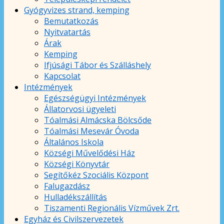
Gyógyvizes strand, kemping
Bemutatkozás
Nyitvatartás
Árak
Kemping
Ifjúsági Tábor és Szálláshely
Kapcsolat
Intézmények
Egészségügyi Intézmények
Állatorvosi ügyeleti
Tóalmási Almácska Bölcsőde
Tóalmási Mesevár Óvoda
Általános Iskola
Községi Művelődési Ház
Községi Könyvtár
Segítőkéz Szociális Központ
Falugazdász
Hulladékszállítás
Tiszamenti Regionális Vízművek Zrt.
Egyház és Civilszervezetek