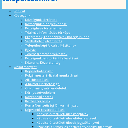
Főoldal
Községünk
Községünk története
Községünk elhelyezkedése
Községháza történelme
Tóalmás információs térképe
Programok, rendezvények községünkben
Szálláshely nyilvántartás
Településképi Arculati Kézikönyv
Egyház
Tóalmási amatőr művészek
Községünkben történt fejlesztések
Közrend, Közbiztonság
Önkormányzat
Képviselő-testület
Polgármesteri Hivatal munkatársai
Álláshirdetések
A hivatal elérhetőségei
Önkormányzati rendeletek
Környezetvédelem
Közérdekű adatok
Közbeszerzések
Roma Nemzetiségi Önkormányzat
Képviselő-testületi ülések
Képviselő-testületi ülés meghívók
Képviselő-testületi ülés előterjesztések
Képviselő-testületi ülések jegyzőkönyvei
Szociális, Oktatási és Környezetvédelmi Bizottság