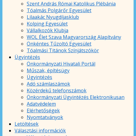
Szent András Római Katolikus Plébánia
Tóalmás Polgárőr Egyesület
Lilaakác Nyugdíjasklub
Kolping Egyesület
Vállalkozók Klubja
WOL Élet Szava Magyarország Alapítvány
Önkéntes Tűzoltó Egyesület
Tóalmási Titánok Színjátszókör
Ügyintézés
Önkormányzati Hivatali Portál
Műszak, építésügy
Ügyintézés
Adó számlaszámok
Közérdekű telefonszámok
Önkormányzati Ügyintézés Elektronikusan
Adatvédelem
Elérhetőségek
Nyomtatványok
Letöltések
Választási információk