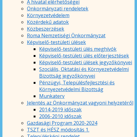
A hivatal elérhetőségei
Önkormányzati rendeletek
Környezetvédelem
Közérdekű adatok
Közbeszerzések
Roma Nemzetiségi Önkormányzat
Képviselő-testületi ülések
Képviselő-testületi ülés meghívók
Képviselő-testületi ülés előterjesztések
Képviselő-testületi ülések jegyzőkönyvei
Szociális, Oktatási és Környezetvédelmi
Bizottság jegyzőkönyvei
Pénzügyi, Településfejlesztési és
Környezetvédelmi Bizottság
Munkaterv
Jelentés az Önkormányzat vagyoni helyzetéről
2014-2019 időszak
2006-2010 időszak
Gazdasági Program 2020-2024
TSZT és HÉSZ módosítás 1.
Településképi rendelet