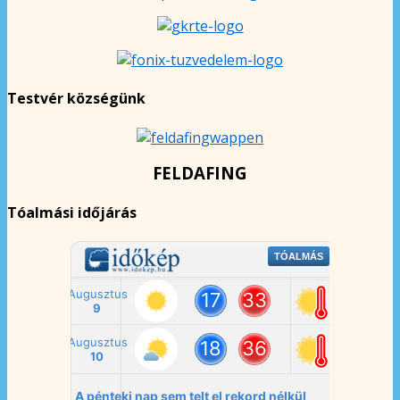
Testvér községünk
FELDAFING
Tóalmási időjárás