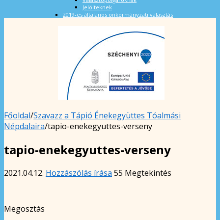
Jelölteknek
2019-es általános önkormányzati választás
Főoldal
/
Szavazz a Tápió Énekegyüttes Tóalmási
Népdalaira
/
tapio-enekegyuttes-verseny
tapio-enekegyuttes-verseny
2021.04.12.
Hozzászólás írása
55 Megtekintés
Megosztás