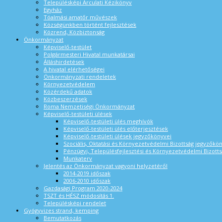
Településképi Arculati Kézikönyv
Egyház
Tóalmási amatőr művészek
Községünkben történt fejlesztések
Közrend, Közbiztonság
Önkormányzat
Képviselő-testület
Polgármesteri Hivatal munkatársai
Álláshirdetések
A hivatal elérhetőségei
Önkormányzati rendeletek
Környezetvédelem
Közérdekű adatok
Közbeszerzések
Roma Nemzetiségi Önkormányzat
Képviselő-testületi ülések
Képviselő-testületi ülés meghívók
Képviselő-testületi ülés előterjesztések
Képviselő-testületi ülések jegyzőkönyvei
Szociális, Oktatási és Környezetvédelmi Bizottság jegyzőkö
Pénzügyi, Településfejlesztési és Környezetvédelmi Bizotts
Munkaterv
Jelentés az Önkormányzat vagyoni helyzetéről
2014-2019 időszak
2006-2010 időszak
Gazdasági Program 2020-2024
TSZT és HÉSZ módosítás 1.
Településképi rendelet
Gyógyvizes strand, kemping
Bemutatkozás