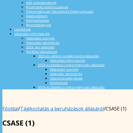
Adó számlaszámok
Közérdekű telefonszámok
Önkormányzati Ügyintézés Elektronikusan
Adatvédelem
Elérhetőségek
Nyomtatványok
Letöltések
Választási információk
Választási szervek
Választási ügyintézés
2026. évi választás
Korábbi választások
2025-ös időközi polgármesterválasztás
Választási információk
2024-es általános önkormányzati választás
Választási szervek
Választás ügyintézés
Választópolgároknak
Jelölteknek
2019-es általános önkormányzati választás
Főoldal
/
Tájékoztatás a beruházások állásáról
/
CSASE (1)
CSASE (1)