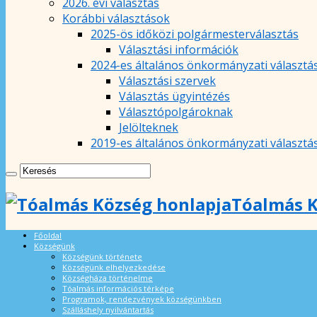
2026. évi választás
Korábbi választások
2025-ös időközi polgármesterválasztás
Választási információk
2024-es általános önkormányzati választá
Választási szervek
Választás ügyintézés
Választópolgároknak
Jelölteknek
2019-es általános önkormányzati választá
Tóalmás K
Főoldal
Községünk
Községünk története
Községünk elhelyezkedése
Községháza történelme
Tóalmás információs térképe
Programok, rendezvények községünkben
Szálláshely nyilvántartás