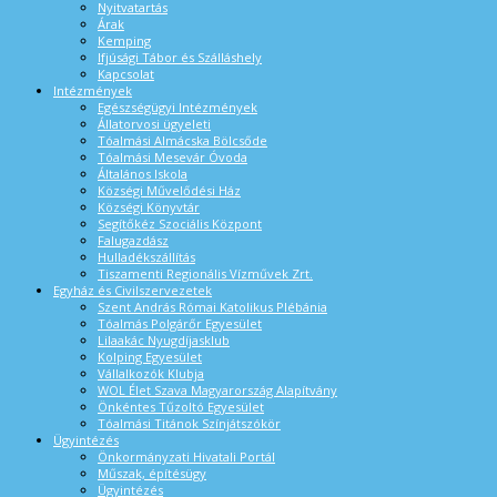
Nyitvatartás
Árak
Kemping
Ifjúsági Tábor és Szálláshely
Kapcsolat
Intézmények
Egészségügyi Intézmények
Állatorvosi ügyeleti
Tóalmási Almácska Bölcsőde
Tóalmási Mesevár Óvoda
Általános Iskola
Községi Művelődési Ház
Községi Könyvtár
Segítőkéz Szociális Központ
Falugazdász
Hulladékszállítás
Tiszamenti Regionális Vízművek Zrt.
Egyház és Civilszervezetek
Szent András Római Katolikus Plébánia
Tóalmás Polgárőr Egyesület
Lilaakác Nyugdíjasklub
Kolping Egyesület
Vállalkozók Klubja
WOL Élet Szava Magyarország Alapítvány
Önkéntes Tűzoltó Egyesület
Tóalmási Titánok Színjátszókör
Ügyintézés
Önkormányzati Hivatali Portál
Műszak, építésügy
Ügyintézés