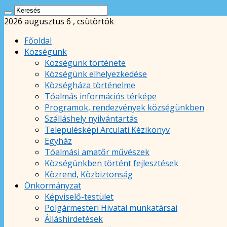
2026 augusztus 6 , csütörtök
Főoldal
Községünk
Községünk története
Községünk elhelyezkedése
Községháza történelme
Tóalmás információs térképe
Programok, rendezvények községünkben
Szálláshely nyilvántartás
Településképi Arculati Kézikönyv
Egyház
Tóalmási amatőr művészek
Községünkben történt fejlesztések
Közrend, Közbiztonság
Önkormányzat
Képviselő-testület
Polgármesteri Hivatal munkatársai
Álláshirdetések