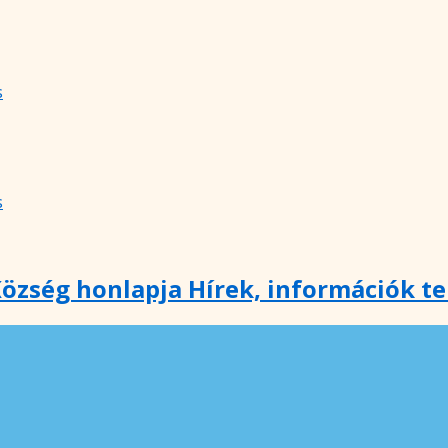
s
s
özség honlapja Hírek, információk t