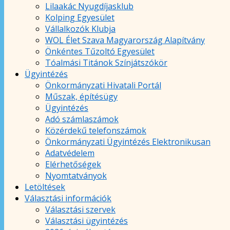
Lilaakác Nyugdíjasklub
Kolping Egyesület
Vállalkozók Klubja
WOL Élet Szava Magyarország Alapítvány
Önkéntes Tűzoltó Egyesület
Tóalmási Titánok Színjátszókör
Ügyintézés
Önkormányzati Hivatali Portál
Műszak, építésügy
Ügyintézés
Adó számlaszámok
Közérdekű telefonszámok
Önkormányzati Ügyintézés Elektronikusan
Adatvédelem
Elérhetőségek
Nyomtatványok
Letöltések
Választási információk
Választási szervek
Választási ügyintézés