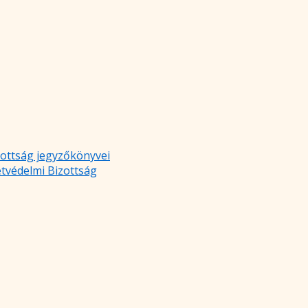
zottság jegyzőkönyvei
etvédelmi Bizottság