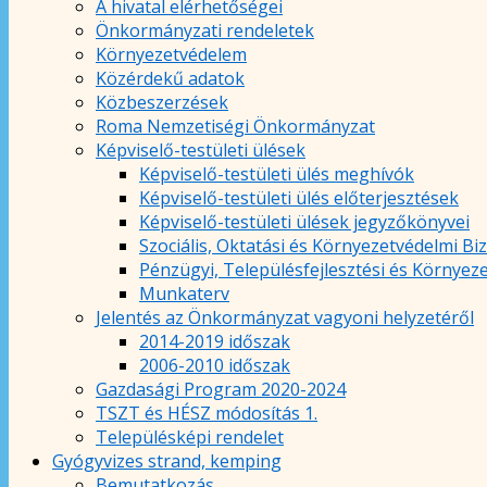
A hivatal elérhetőségei
Önkormányzati rendeletek
Környezetvédelem
Közérdekű adatok
Közbeszerzések
Roma Nemzetiségi Önkormányzat
Képviselő-testületi ülések
Képviselő-testületi ülés meghívók
Képviselő-testületi ülés előterjesztések
Képviselő-testületi ülések jegyzőkönyvei
Szociális, Oktatási és Környezetvédelmi Bi
Pénzügyi, Településfejlesztési és Környez
Munkaterv
Jelentés az Önkormányzat vagyoni helyzetéről
2014-2019 időszak
2006-2010 időszak
Gazdasági Program 2020-2024
TSZT és HÉSZ módosítás 1.
Településképi rendelet
Gyógyvizes strand, kemping
Bemutatkozás