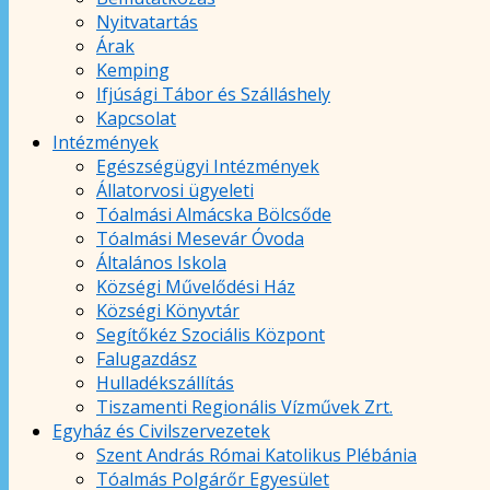
Nyitvatartás
Árak
Kemping
Ifjúsági Tábor és Szálláshely
Kapcsolat
Intézmények
Egészségügyi Intézmények
Állatorvosi ügyeleti
Tóalmási Almácska Bölcsőde
Tóalmási Mesevár Óvoda
Általános Iskola
Községi Művelődési Ház
Községi Könyvtár
Segítőkéz Szociális Központ
Falugazdász
Hulladékszállítás
Tiszamenti Regionális Vízművek Zrt.
Egyház és Civilszervezetek
Szent András Római Katolikus Plébánia
Tóalmás Polgárőr Egyesület