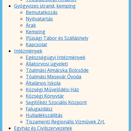
Gyógyvizes strand, kemping
Bemutatkozás
Nyitvatartás
Árak
Kemping
Ifjúsági Tábor és Szálláshely
Kapcsolat
Intézmények
Egészségügyi Intézmények
Állatorvosi ügyeleti
Tóalmási Almácska Bölcsőde
Tóalmási Mesevár Óvoda
Általános Iskola
Községi Művelődési Ház
Községi Könyvtár
Segítőkéz Szociális Központ
Falugazdász
Hulladékszállítás
Tiszamenti Regionális Vízművek Zrt.
Egyház és Civilszervezetek