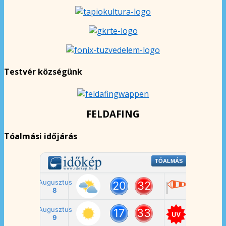
Testvér községünk
FELDAFING
Tóalmási időjárás