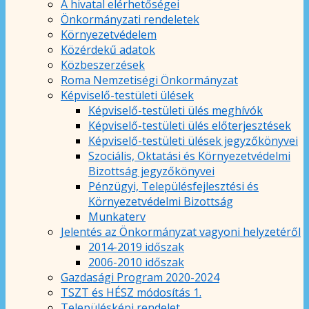
A hivatal elérhetőségei
Önkormányzati rendeletek
Környezetvédelem
Közérdekű adatok
Közbeszerzések
Roma Nemzetiségi Önkormányzat
Képviselő-testületi ülések
Képviselő-testületi ülés meghívók
Képviselő-testületi ülés előterjesztések
Képviselő-testületi ülések jegyzőkönyvei
Szociális, Oktatási és Környezetvédelmi
Bizottság jegyzőkönyvei
Pénzügyi, Településfejlesztési és
Környezetvédelmi Bizottság
Munkaterv
Jelentés az Önkormányzat vagyoni helyzetéről
2014-2019 időszak
2006-2010 időszak
Gazdasági Program 2020-2024
TSZT és HÉSZ módosítás 1.
Településképi rendelet