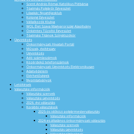
Szent András Római Katolikus Plébánia
Tóalmás Polgárőr Egyesület
Lilaakác Nyugdíjasklub
Kolping Egyesület
Vállalkozók Klubja
WOL Élet Szava Magyarország Alapítvány
Önkéntes Tűzoltó Egyesület
Tóalmási Titánok Színjátszókör
Ügyintézés
Önkormányzati Hivatali Portál
Műszak, építésügy
Ügyintézés
Adó számlaszámok
Közérdekű telefonszámok
Önkormányzati Ügyintézés Elektronikusan
Adatvédelem
Elérhetőségek
Nyomtatványok
Letöltések
Választási információk
Választási szervek
Választási ügyintézés
2026. évi választás
Korábbi választások
2025-ös időközi polgármesterválasztás
Választási információk
2024-es általános önkormányzati választás
Választási szervek
Választás ügyintézés
Választópolgároknak