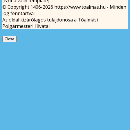
[Not a valid template]
© Copyright 1406-2026 https://www.toalmas.hu - Minden
jog fenntartva!
Az oldal kizárólagos tulajdonosa a Tóalmási
Polgármesteri Hivatal.
Close