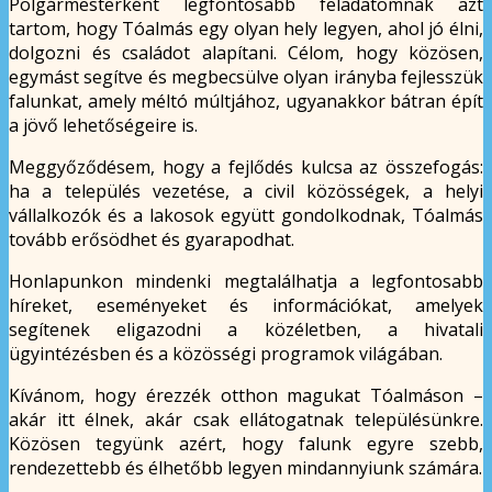
Polgármesterként legfontosabb feladatomnak azt
tartom, hogy Tóalmás egy olyan hely legyen, ahol jó élni,
dolgozni és családot alapítani. Célom, hogy közösen,
egymást segítve és megbecsülve olyan irányba fejlesszük
falunkat, amely méltó múltjához, ugyanakkor bátran épít
a jövő lehetőségeire is.
Meggyőződésem, hogy a fejlődés kulcsa az összefogás:
ha a település vezetése, a civil közösségek, a helyi
vállalkozók és a lakosok együtt gondolkodnak, Tóalmás
tovább erősödhet és gyarapodhat.
Honlapunkon mindenki megtalálhatja a legfontosabb
híreket, eseményeket és információkat, amelyek
segítenek eligazodni a közéletben, a hivatali
ügyintézésben és a közösségi programok világában.
Kívánom, hogy érezzék otthon magukat Tóalmáson –
akár itt élnek, akár csak ellátogatnak településünkre.
Közösen tegyünk azért, hogy falunk egyre szebb,
rendezettebb és élhetőbb legyen mindannyiunk számára.