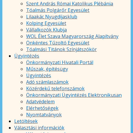
Szent András Római Katolikus Plébánia
Tóalmás Polgárőr Egyesület
Lilaakác Nyugdíjasklub
Kolping Egyesület
Vállalkozók Klubja
WOL Élet Szava Magyarország Alapítvány
Önkéntes Tűzoltó Egyesület
Tóalmási Titánok Színjátszókör
Ügyintézés
Önkormányzati Hivatali Portál
Műszak, építésügy
Ügyintézés
Adó számlaszámok
Közérdekű telefonszámok
Önkormányzati Ügyintézés Elektronikusan
Adatvédelem
Elérhetőségek
Nyomtatványok
Letöltések
Választási információk