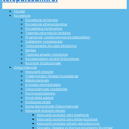
Főoldal
Községünk
Községünk története
Községünk elhelyezkedése
Községháza történelme
Tóalmás információs térképe
Programok, rendezvények községünkben
Szálláshely nyilvántartás
Településképi Arculati Kézikönyv
Egyház
Tóalmási amatőr művészek
Községünkben történt fejlesztések
Közrend, Közbiztonság
Önkormányzat
Képviselő-testület
Polgármesteri Hivatal munkatársai
Álláshirdetések
A hivatal elérhetőségei
Önkormányzati rendeletek
Környezetvédelem
Közérdekű adatok
Közbeszerzések
Roma Nemzetiségi Önkormányzat
Képviselő-testületi ülések
Képviselő-testületi ülés meghívók
Képviselő-testületi ülés előterjesztések
Képviselő-testületi ülések jegyzőkönyvei
Szociális, Oktatási és Környezetvédelmi Bizottság