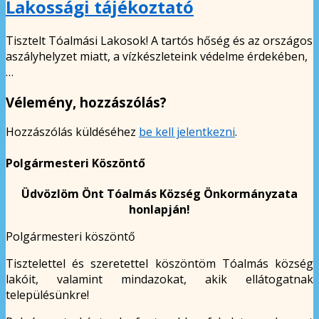
Lakossági tájékoztató
Tisztelt Tóalmási Lakosok! A tartós hőség és az országos
aszályhelyzet miatt, a vízkészleteink védelme érdekében,
…
Vélemény, hozzászólás?
Hozzászólás küldéséhez
be kell jelentkezni
.
Polgármesteri Köszöntő
Üdvözlöm Önt Tóalmás Község Önkormányzata
honlapján!
Polgármesteri köszöntő
Tisztelettel és szeretettel köszöntöm Tóalmás község
lakóit, valamint mindazokat, akik ellátogatnak
településünkre!