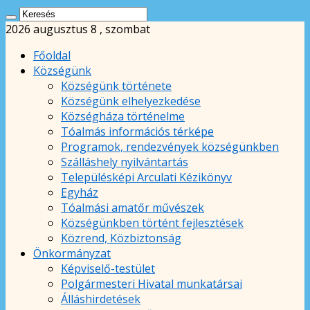
2026 augusztus 8 , szombat
Főoldal
Községünk
Községünk története
Községünk elhelyezkedése
Községháza történelme
Tóalmás információs térképe
Programok, rendezvények községünkben
Szálláshely nyilvántartás
Településképi Arculati Kézikönyv
Egyház
Tóalmási amatőr művészek
Községünkben történt fejlesztések
Közrend, Közbiztonság
Önkormányzat
Képviselő-testület
Polgármesteri Hivatal munkatársai
Álláshirdetések