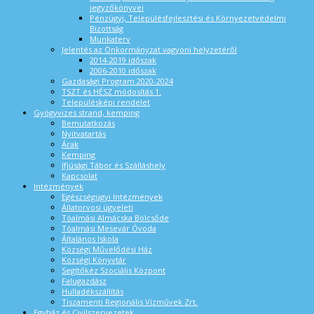
jegyzőkönyvei
Pénzügyi, Településfejlesztési és Környezetvédelmi
Bizottság
Munkaterv
Jelentés az Önkormányzat vagyoni helyzetéről
2014-2019 időszak
2006-2010 időszak
Gazdasági Program 2020-2024
TSZT és HÉSZ módosítás 1.
Településképi rendelet
Gyógyvizes strand, kemping
Bemutatkozás
Nyitvatartás
Árak
Kemping
Ifjúsági Tábor és Szálláshely
Kapcsolat
Intézmények
Egészségügyi Intézmények
Állatorvosi ügyeleti
Tóalmási Almácska Bölcsőde
Tóalmási Mesevár Óvoda
Általános Iskola
Községi Művelődési Ház
Községi Könyvtár
Segítőkéz Szociális Központ
Falugazdász
Hulladékszállítás
Tiszamenti Regionális Vízművek Zrt.
Egyház és Civilszervezetek