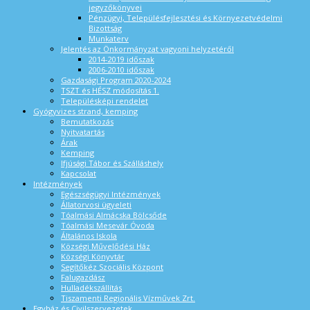
jegyzőkönyvei
Pénzügyi, Településfejlesztési és Környezetvédelmi
Bizottság
Munkaterv
Jelentés az Önkormányzat vagyoni helyzetéről
2014-2019 időszak
2006-2010 időszak
Gazdasági Program 2020-2024
TSZT és HÉSZ módosítás 1.
Településképi rendelet
Gyógyvizes strand, kemping
Bemutatkozás
Nyitvatartás
Árak
Kemping
Ifjúsági Tábor és Szálláshely
Kapcsolat
Intézmények
Egészségügyi Intézmények
Állatorvosi ügyeleti
Tóalmási Almácska Bölcsőde
Tóalmási Mesevár Óvoda
Általános Iskola
Községi Művelődési Ház
Községi Könyvtár
Segítőkéz Szociális Központ
Falugazdász
Hulladékszállítás
Tiszamenti Regionális Vízművek Zrt.
Egyház és Civilszervezetek