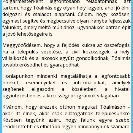
Polgármesterként legfontosabb feladatomnak azt
tartom, hogy Tóalmás egy olyan hely legyen, ahol jó élni,
dolgozni és családot alapítani. Célom, hogy közösen,
egymást segítve és megbecsülve olyan irányba fejlesszük
falunkat, amely méltó múltjához, ugyanakkor bátran épít
a jövő lehetőségeire is.
Meggyőződésem, hogy a fejlődés kulcsa az összefogás:
ha a település vezetése, a civil közösségek, a helyi
vállalkozók és a lakosok együtt gondolkodnak, Tóalmás
tovább erősödhet és gyarapodhat.
Honlapunkon mindenki megtalálhatja a legfontosabb
híreket, eseményeket és információkat, amelyek
segítenek eligazodni a közéletben, a hivatali
ügyintézésben és a közösségi programok világában.
Kívánom, hogy érezzék otthon magukat Tóalmáson –
akár itt élnek, akár csak ellátogatnak településünkre.
Közösen tegyünk azért, hogy falunk egyre szebb,
rendezettebb és élhetőbb legyen mindannyiunk számára.