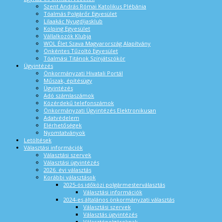
Szent András Római Katolikus Plébánia
Tóalmás Polgárőr Egyesület
Lilaakác Nyugdíjasklub
Kolping Egyesület
Vállalkozók Klubja
WOL Élet Szava Magyarország Alapítvány
Önkéntes Tűzoltó Egyesület
Tóalmási Titánok Színjátszókör
Ügyintézés
Önkormányzati Hivatali Portál
Műszak, építésügy
Ügyintézés
Adó számlaszámok
Közérdekű telefonszámok
Önkormányzati Ügyintézés Elektronikusan
Adatvédelem
Elérhetőségek
Nyomtatványok
Letöltések
Választási információk
Választási szervek
Választási ügyintézés
2026. évi választás
Korábbi választások
2025-ös időközi polgármesterválasztás
Választási információk
2024-es általános önkormányzati választás
Választási szervek
Választás ügyintézés
Választópolgároknak