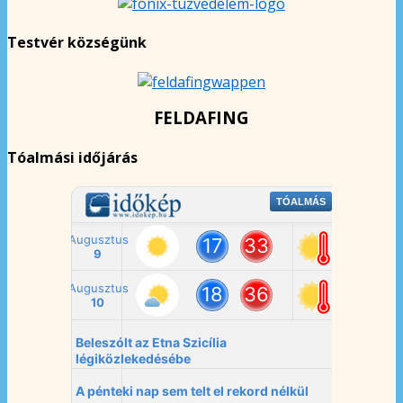
Testvér községünk
FELDAFING
Tóalmási időjárás