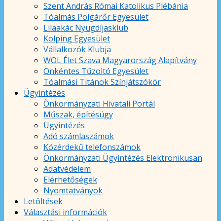
Szent András Római Katolikus Plébánia
Tóalmás Polgárőr Egyesület
Lilaakác Nyugdíjasklub
Kolping Egyesület
Vállalkozók Klubja
WOL Élet Szava Magyarország Alapítvány
Önkéntes Tűzoltó Egyesület
Tóalmási Titánok Színjátszókör
Ügyintézés
Önkormányzati Hivatali Portál
Műszak, építésügy
Ügyintézés
Adó számlaszámok
Közérdekű telefonszámok
Önkormányzati Ügyintézés Elektronikusan
Adatvédelem
Elérhetőségek
Nyomtatványok
Letöltések
Választási információk