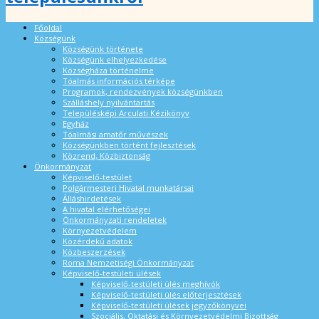
Főoldal
Községünk
Községünk története
Községünk elhelyezkedése
Községháza történelme
Tóalmás információs térképe
Programok, rendezvények községünkben
Szálláshely nyilvántartás
Településképi Arculati Kézikönyv
Egyház
Tóalmási amatőr művészek
Községünkben történt fejlesztések
Közrend, Közbiztonság
Önkormányzat
Képviselő-testület
Polgármesteri Hivatal munkatársai
Álláshirdetések
A hivatal elérhetőségei
Önkormányzati rendeletek
Környezetvédelem
Közérdekű adatok
Közbeszerzések
Roma Nemzetiségi Önkormányzat
Képviselő-testületi ülések
Képviselő-testületi ülés meghívók
Képviselő-testületi ülés előterjesztések
Képviselő-testületi ülések jegyzőkönyvei
Szociális, Oktatási és Környezetvédelmi Bizottság