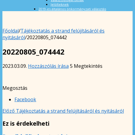
Jelölteknek
2019-es általános önkormányzati választás
Főoldal
/
Tájékoztatás a strand felújításáról és
nyitásáról
/
20220805_074442
20220805_074442
2023.03.09.
Hozzászólás írása
5 Megtekintés
Megosztás
Facebook
Előző
Tájékoztatás a strand felújításáról és nyitásáról
Ez is érdekelheti