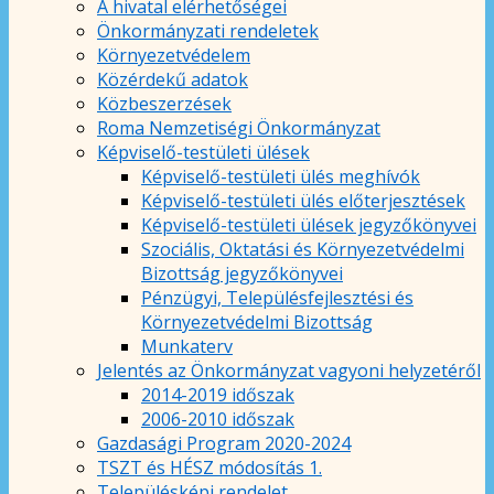
A hivatal elérhetőségei
Önkormányzati rendeletek
Környezetvédelem
Közérdekű adatok
Közbeszerzések
Roma Nemzetiségi Önkormányzat
Képviselő-testületi ülések
Képviselő-testületi ülés meghívók
Képviselő-testületi ülés előterjesztések
Képviselő-testületi ülések jegyzőkönyvei
Szociális, Oktatási és Környezetvédelmi
Bizottság jegyzőkönyvei
Pénzügyi, Településfejlesztési és
Környezetvédelmi Bizottság
Munkaterv
Jelentés az Önkormányzat vagyoni helyzetéről
2014-2019 időszak
2006-2010 időszak
Gazdasági Program 2020-2024
TSZT és HÉSZ módosítás 1.
Településképi rendelet