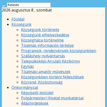
2026 augusztus 8 , szombat
Főoldal
Községünk
Községünk története
Községünk elhelyezkedése
Községháza történelme
Tóalmás információs térképe
Programok, rendezvények községünkben
Szálláshely nyilvántartás
Településképi Arculati Kézikönyv
Egyház
Tóalmási amatőr művészek
Községünkben történt fejlesztések
Közrend, Közbiztonság
Önkormányzat
Képviselő-testület
Polgármesteri Hivatal munkatársai
Álláshirdetések