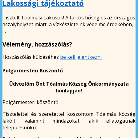
Lakossági tájékoztató
Tisztelt Tóalmási Lakosok! A tartós hőség és az országos
aszályhelyzet miatt, a vízkészleteink védelme érdekében,
…
Vélemény, hozzászólás?
Hozzászólás küldéséhez
be kell jelentkezni
.
Polgármesteri Köszöntő
Üdvözlöm Önt Tóalmás Község Önkormányzata
honlapján!
Polgármesteri köszöntő
Tisztelettel és szeretettel köszöntöm Tóalmás község
lakóit, valamint mindazokat, akik ellátogatnak
településünkre!