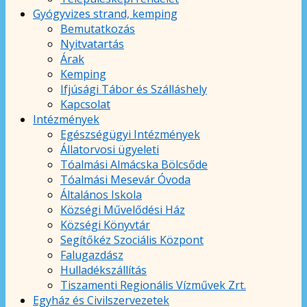
Gyógyvizes strand, kemping
Bemutatkozás
Nyitvatartás
Árak
Kemping
Ifjúsági Tábor és Szálláshely
Kapcsolat
Intézmények
Egészségügyi Intézmények
Állatorvosi ügyeleti
Tóalmási Almácska Bölcsőde
Tóalmási Mesevár Óvoda
Általános Iskola
Községi Művelődési Ház
Községi Könyvtár
Segítőkéz Szociális Központ
Falugazdász
Hulladékszállítás
Tiszamenti Regionális Vízművek Zrt.
Egyház és Civilszervezetek