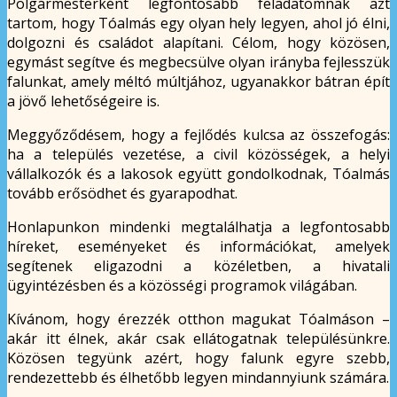
Polgármesterként legfontosabb feladatomnak azt
tartom, hogy Tóalmás egy olyan hely legyen, ahol jó élni,
dolgozni és családot alapítani. Célom, hogy közösen,
egymást segítve és megbecsülve olyan irányba fejlesszük
falunkat, amely méltó múltjához, ugyanakkor bátran épít
a jövő lehetőségeire is.
Meggyőződésem, hogy a fejlődés kulcsa az összefogás:
ha a település vezetése, a civil közösségek, a helyi
vállalkozók és a lakosok együtt gondolkodnak, Tóalmás
tovább erősödhet és gyarapodhat.
Honlapunkon mindenki megtalálhatja a legfontosabb
híreket, eseményeket és információkat, amelyek
segítenek eligazodni a közéletben, a hivatali
ügyintézésben és a közösségi programok világában.
Kívánom, hogy érezzék otthon magukat Tóalmáson –
akár itt élnek, akár csak ellátogatnak településünkre.
Közösen tegyünk azért, hogy falunk egyre szebb,
rendezettebb és élhetőbb legyen mindannyiunk számára.