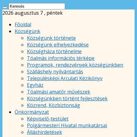
2026 augusztus 7 , péntek
Főoldal
Községünk
Községünk története
Községünk elhelyezkedése
Községháza történelme
Tóalmás információs térképe
Programok, rendezvények községünkben
Szálláshely nyilvántartás
Településképi Arculati Kézikönyv
Egyház
Tóalmási amatőr művészek
Községünkben történt fejlesztések
Közrend, Közbiztonság
Önkormányzat
Képviselő-testület
Polgármesteri Hivatal munkatársai
Álláshirdetések