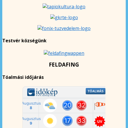
Testvér községünk
FELDAFING
Tóalmási időjárás