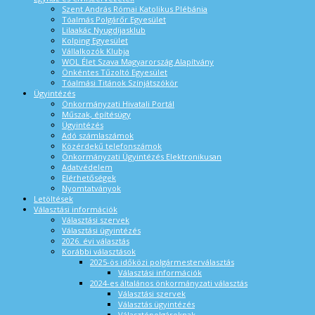
Szent András Római Katolikus Plébánia
Tóalmás Polgárőr Egyesület
Lilaakác Nyugdíjasklub
Kolping Egyesület
Vállalkozók Klubja
WOL Élet Szava Magyarország Alapítvány
Önkéntes Tűzoltó Egyesület
Tóalmási Titánok Színjátszókör
Ügyintézés
Önkormányzati Hivatali Portál
Műszak, építésügy
Ügyintézés
Adó számlaszámok
Közérdekű telefonszámok
Önkormányzati Ügyintézés Elektronikusan
Adatvédelem
Elérhetőségek
Nyomtatványok
Letöltések
Választási információk
Választási szervek
Választási ügyintézés
2026. évi választás
Korábbi választások
2025-ös időközi polgármesterválasztás
Választási információk
2024-es általános önkormányzati választás
Választási szervek
Választás ügyintézés
Választópolgároknak