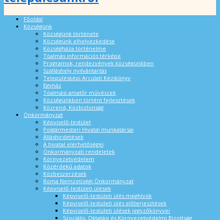
Főoldal
Községünk
Községünk története
Községünk elhelyezkedése
Községháza történelme
Tóalmás információs térképe
Programok, rendezvények községünkben
Szálláshely nyilvántartás
Településképi Arculati Kézikönyv
Egyház
Tóalmási amatőr művészek
Községünkben történt fejlesztések
Közrend, Közbiztonság
Önkormányzat
Képviselő-testület
Polgármesteri Hivatal munkatársai
Álláshirdetések
A hivatal elérhetőségei
Önkormányzati rendeletek
Környezetvédelem
Közérdekű adatok
Közbeszerzések
Roma Nemzetiségi Önkormányzat
Képviselő-testületi ülések
Képviselő-testületi ülés meghívók
Képviselő-testületi ülés előterjesztések
Képviselő-testületi ülések jegyzőkönyvei
Szociális, Oktatási és Környezetvédelmi Bizottság