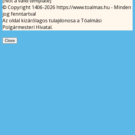
[Not a valid template]
© Copyright 1406-2026 https://www.toalmas.hu - Minden
jog fenntartva!
Az oldal kizárólagos tulajdonosa a Tóalmási
Polgármesteri Hivatal.
Close