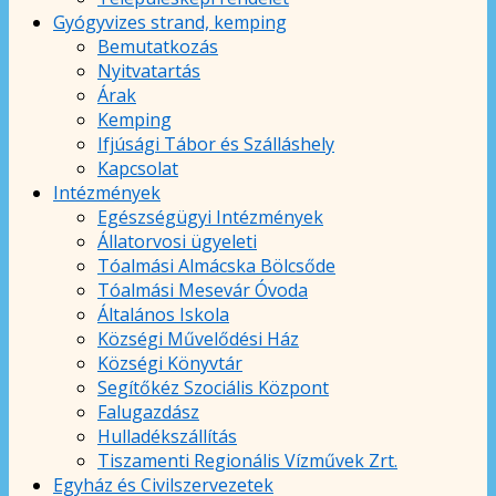
Gyógyvizes strand, kemping
Bemutatkozás
Nyitvatartás
Árak
Kemping
Ifjúsági Tábor és Szálláshely
Kapcsolat
Intézmények
Egészségügyi Intézmények
Állatorvosi ügyeleti
Tóalmási Almácska Bölcsőde
Tóalmási Mesevár Óvoda
Általános Iskola
Községi Művelődési Ház
Községi Könyvtár
Segítőkéz Szociális Központ
Falugazdász
Hulladékszállítás
Tiszamenti Regionális Vízművek Zrt.
Egyház és Civilszervezetek