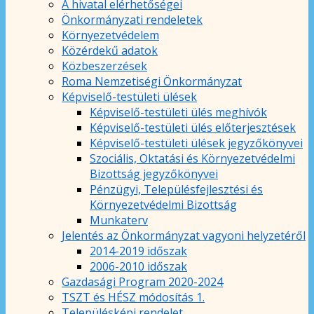
A hivatal elérhetőségei
Önkormányzati rendeletek
Környezetvédelem
Közérdekű adatok
Közbeszerzések
Roma Nemzetiségi Önkormányzat
Képviselő-testületi ülések
Képviselő-testületi ülés meghívók
Képviselő-testületi ülés előterjesztések
Képviselő-testületi ülések jegyzőkönyvei
Szociális, Oktatási és Környezetvédelmi
Bizottság jegyzőkönyvei
Pénzügyi, Településfejlesztési és
Környezetvédelmi Bizottság
Munkaterv
Jelentés az Önkormányzat vagyoni helyzetéről
2014-2019 időszak
2006-2010 időszak
Gazdasági Program 2020-2024
TSZT és HÉSZ módosítás 1.
Településképi rendelet