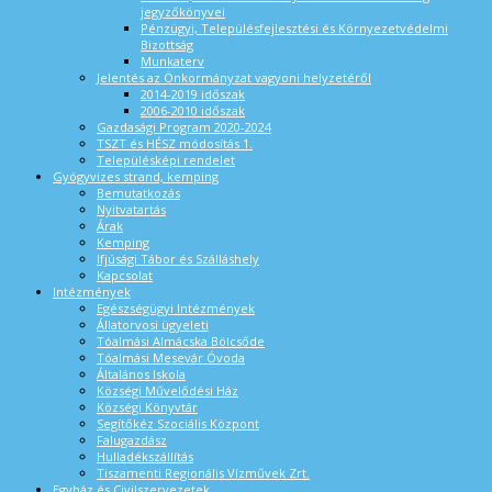
jegyzőkönyvei
Pénzügyi, Településfejlesztési és Környezetvédelmi
Bizottság
Munkaterv
Jelentés az Önkormányzat vagyoni helyzetéről
2014-2019 időszak
2006-2010 időszak
Gazdasági Program 2020-2024
TSZT és HÉSZ módosítás 1.
Településképi rendelet
Gyógyvizes strand, kemping
Bemutatkozás
Nyitvatartás
Árak
Kemping
Ifjúsági Tábor és Szálláshely
Kapcsolat
Intézmények
Egészségügyi Intézmények
Állatorvosi ügyeleti
Tóalmási Almácska Bölcsőde
Tóalmási Mesevár Óvoda
Általános Iskola
Községi Művelődési Ház
Községi Könyvtár
Segítőkéz Szociális Központ
Falugazdász
Hulladékszállítás
Tiszamenti Regionális Vízművek Zrt.
Egyház és Civilszervezetek