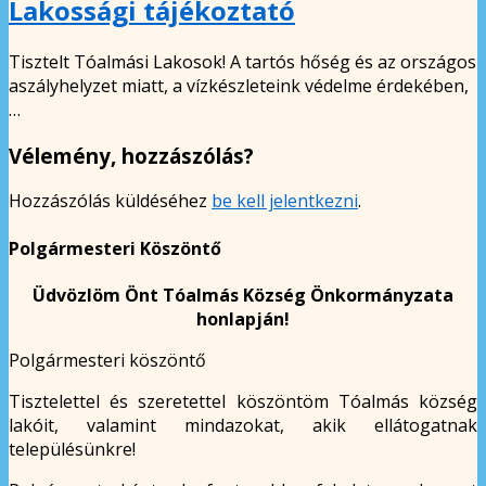
Lakossági tájékoztató
Tisztelt Tóalmási Lakosok! A tartós hőség és az országos
aszályhelyzet miatt, a vízkészleteink védelme érdekében,
…
Vélemény, hozzászólás?
Hozzászólás küldéséhez
be kell jelentkezni
.
Polgármesteri Köszöntő
Üdvözlöm Önt Tóalmás Község Önkormányzata
honlapján!
Polgármesteri köszöntő
Tisztelettel és szeretettel köszöntöm Tóalmás község
lakóit, valamint mindazokat, akik ellátogatnak
településünkre!