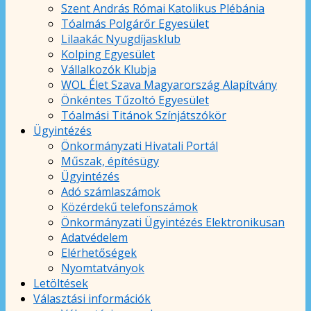
Szent András Római Katolikus Plébánia
Tóalmás Polgárőr Egyesület
Lilaakác Nyugdíjasklub
Kolping Egyesület
Vállalkozók Klubja
WOL Élet Szava Magyarország Alapítvány
Önkéntes Tűzoltó Egyesület
Tóalmási Titánok Színjátszókör
Ügyintézés
Önkormányzati Hivatali Portál
Műszak, építésügy
Ügyintézés
Adó számlaszámok
Közérdekű telefonszámok
Önkormányzati Ügyintézés Elektronikusan
Adatvédelem
Elérhetőségek
Nyomtatványok
Letöltések
Választási információk