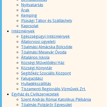
Nyitvatartás
Árak
Kemping
Ifjúsági Tábor és Szálláshely
Kapcsolat
Intézmények
Egészségügyi Intézmények
Állatorvosi ügyeleti
Tóalmási Almácska Bölcsőde
Tóalmási Mesevár Óvoda
Általános Iskola
Községi Művelődési Ház
Községi Könyvtár
Segítőkéz Szociális Központ
Falugazdász
Hulladékszállítás
Tiszamenti Regionális Vízművek Zrt.
Egyház és Civilszervezetek
Szent András Római Katolikus Plébánia
Tóalmás Polgárőr Egyesület