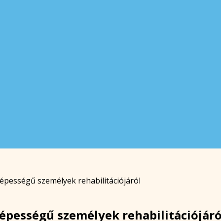
pességű személyek rehabilitációjáról
pességű személyek rehabilitációjáró