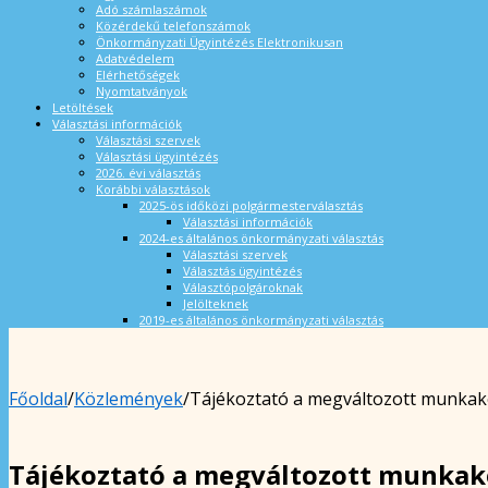
Adó számlaszámok
Közérdekű telefonszámok
Önkormányzati Ügyintézés Elektronikusan
Adatvédelem
Elérhetőségek
Nyomtatványok
Letöltések
Választási információk
Választási szervek
Választási ügyintézés
2026. évi választás
Korábbi választások
2025-ös időközi polgármesterválasztás
Választási információk
2024-es általános önkormányzati választás
Választási szervek
Választás ügyintézés
Választópolgároknak
Jelölteknek
2019-es általános önkormányzati választás
Főoldal
/
Közlemények
/
Tájékoztató a megváltozott munkaké
Tájékoztató a megváltozott munkaké