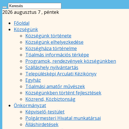
2026 augusztus 7 , péntek
Főoldal
Községünk
Községünk története
Községünk elhelyezkedése
Községháza történelme
Tóalmás információs térképe
Programok, rendezvények községünkben
Szálláshely nyilvántartás
Településképi Arculati Kézikönyv
Egyház
Tóalmási amatőr művészek
Községünkben történt fejlesztések
Közrend, Közbiztonság
Önkormányzat
Képviselő-testület
Polgármesteri Hivatal munkatársai
Álláshirdetések