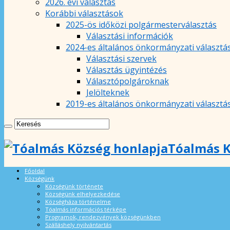
2026. évi választás
Korábbi választások
2025-ös időközi polgármesterválasztás
Választási információk
2024-es általános önkormányzati választá
Választási szervek
Választás ügyintézés
Választópolgároknak
Jelölteknek
2019-es általános önkormányzati választá
Tóalmás K
Főoldal
Községünk
Községünk története
Községünk elhelyezkedése
Községháza történelme
Tóalmás információs térképe
Programok, rendezvények községünkben
Szálláshely nyilvántartás