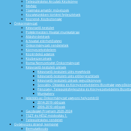
Településképi Arculati Kézikönyv
Egyház
Tóalmási amatőr művészek
Községünkben történt fejlesztések
Közrend, Közbiztonság
Önkormányzat
Képviselő-testület
Polgármesteri Hivatal munkatársai
Álláshirdetések
A hivatal elérhetőségei
Önkormányzati rendeletek
Környezetvédelem
Közérdekű adatok
Közbeszerzések
Roma Nemzetiségi Önkormányzat
Képviselő-testületi ülések
Képviselő-testületi ülés meghívók
Képviselő-testületi ülés előterjesztések
Képviselő-testületi ülések jegyzőkönyvei
Szociális, Oktatási és Környezetvédelmi Bizottság jegyzőkö
Pénzügyi, Településfejlesztési és Környezetvédelmi Bizotts
Munkaterv
Jelentés az Önkormányzat vagyoni helyzetéről
2014-2019 időszak
2006-2010 időszak
Gazdasági Program 2020-2024
TSZT és HÉSZ módosítás 1.
Településképi rendelet
Gyógyvizes strand, kemping
Bemutatkozás