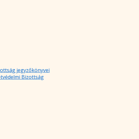
zottság jegyzőkönyvei
etvédelmi Bizottság