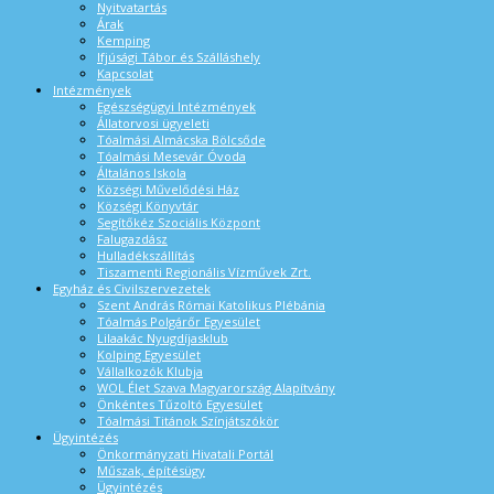
Nyitvatartás
Árak
Kemping
Ifjúsági Tábor és Szálláshely
Kapcsolat
Intézmények
Egészségügyi Intézmények
Állatorvosi ügyeleti
Tóalmási Almácska Bölcsőde
Tóalmási Mesevár Óvoda
Általános Iskola
Községi Művelődési Ház
Községi Könyvtár
Segítőkéz Szociális Központ
Falugazdász
Hulladékszállítás
Tiszamenti Regionális Vízművek Zrt.
Egyház és Civilszervezetek
Szent András Római Katolikus Plébánia
Tóalmás Polgárőr Egyesület
Lilaakác Nyugdíjasklub
Kolping Egyesület
Vállalkozók Klubja
WOL Élet Szava Magyarország Alapítvány
Önkéntes Tűzoltó Egyesület
Tóalmási Titánok Színjátszókör
Ügyintézés
Önkormányzati Hivatali Portál
Műszak, építésügy
Ügyintézés