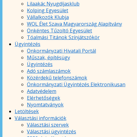
Lilaakác Nyugdíjasklub
Kolping Egyesület
Vállalkozók Klubja
WOL Élet Szava Magyarország Alapítvány
Önkéntes Tűzoltó Egyesület
Tóalmási Titánok Színjátszókör
Ügyintézés
Önkormányzati Hivatali Portál
Műszak, építésügy
Ügyintézés
Adó számlaszámok
Közérdekű telefonszámok
Önkormányzati Ügyintézés Elektronikusan
Adatvédelem
Elérhetőségek
Nyomtatványok
Letöltések
Választási információk
Választási szervek
Választási ügyintézés