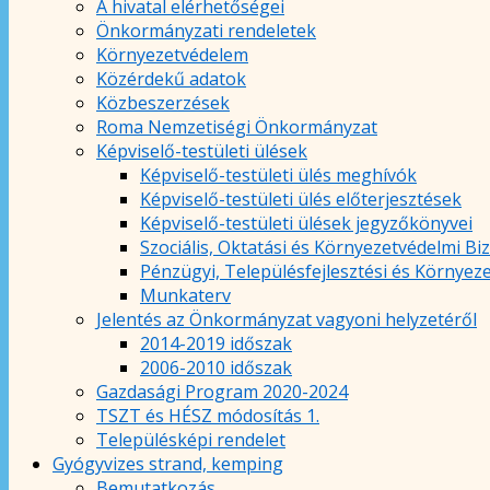
A hivatal elérhetőségei
Önkormányzati rendeletek
Környezetvédelem
Közérdekű adatok
Közbeszerzések
Roma Nemzetiségi Önkormányzat
Képviselő-testületi ülések
Képviselő-testületi ülés meghívók
Képviselő-testületi ülés előterjesztések
Képviselő-testületi ülések jegyzőkönyvei
Szociális, Oktatási és Környezetvédelmi Bi
Pénzügyi, Településfejlesztési és Környez
Munkaterv
Jelentés az Önkormányzat vagyoni helyzetéről
2014-2019 időszak
2006-2010 időszak
Gazdasági Program 2020-2024
TSZT és HÉSZ módosítás 1.
Településképi rendelet
Gyógyvizes strand, kemping
Bemutatkozás