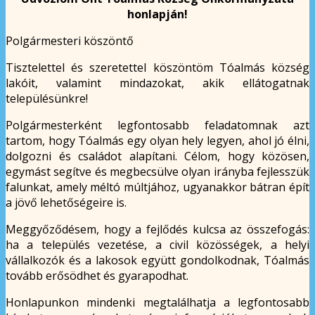
honlapján!
Polgármesteri köszöntő
Tisztelettel és szeretettel köszöntöm Tóalmás község
lakóit, valamint mindazokat, akik ellátogatnak
településünkre!
Polgármesterként legfontosabb feladatomnak azt
tartom, hogy Tóalmás egy olyan hely legyen, ahol jó élni,
dolgozni és családot alapítani. Célom, hogy közösen,
egymást segítve és megbecsülve olyan irányba fejlesszük
falunkat, amely méltó múltjához, ugyanakkor bátran épít
a jövő lehetőségeire is.
Meggyőződésem, hogy a fejlődés kulcsa az összefogás:
ha a település vezetése, a civil közösségek, a helyi
vállalkozók és a lakosok együtt gondolkodnak, Tóalmás
tovább erősödhet és gyarapodhat.
Honlapunkon mindenki megtalálhatja a legfontosabb