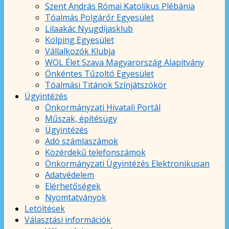
Szent András Római Katolikus Plébánia
Tóalmás Polgárőr Egyesület
Lilaakác Nyugdíjasklub
Kolping Egyesület
Vállalkozók Klubja
WOL Élet Szava Magyarország Alapítvány
Önkéntes Tűzoltó Egyesület
Tóalmási Titánok Színjátszókör
Ügyintézés
Önkormányzati Hivatali Portál
Műszak, építésügy
Ügyintézés
Adó számlaszámok
Közérdekű telefonszámok
Önkormányzati Ügyintézés Elektronikusan
Adatvédelem
Elérhetőségek
Nyomtatványok
Letöltések
Választási információk