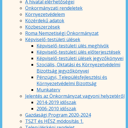
A hivatal elérhetőségei
Önkormányzati rendeletek
Környezetvédelem
Közérdekű adatok
Közbeszerzések
Roma Nemzetiségi Önkormányzat
Képviselő-testületi ülések
Képviselő-testületi ülés meghívók
Képviselő-testületi ülés előterjesztések
Képviselő-testületi ülések jegyzőkönyvei
Szociális, Oktatási és Környezetvédelmi
Bizottság jegyzőkönyvei
Pénzügyi, Településfejlesztési és
Környezetvédelmi Bizottság
Munkaterv
Jelentés az Önkormányzat vagyoni helyzetéről
2014-2019 időszak
2006-2010 időszak
Gazdasági Program 2020-2024
TSZT és HÉSZ módosítás 1.
Településképi rendelet