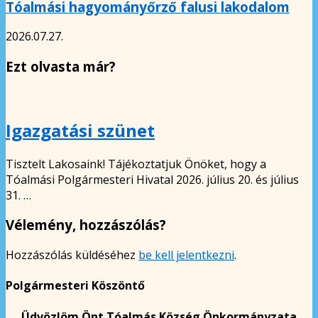
Tóalmási hagyományőrző falusi lakodalom
2026.07.27.
Ezt olvasta már?
Igazgatási szünet
Tisztelt Lakosaink! Tájékoztatjuk Önöket, hogy a
Tóalmási Polgármesteri Hivatal 2026. július 20. és július
31. …
Vélemény, hozzászólás?
Hozzászólás küldéséhez
be kell jelentkezni
.
Polgármesteri Köszöntő
Üdvözlöm Önt Tóalmás Község Önkormányzata