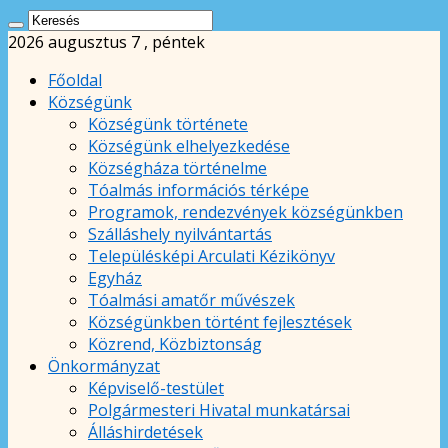
2026 augusztus 7 , péntek
Főoldal
Községünk
Községünk története
Községünk elhelyezkedése
Községháza történelme
Tóalmás információs térképe
Programok, rendezvények községünkben
Szálláshely nyilvántartás
Településképi Arculati Kézikönyv
Egyház
Tóalmási amatőr művészek
Községünkben történt fejlesztések
Közrend, Közbiztonság
Önkormányzat
Képviselő-testület
Polgármesteri Hivatal munkatársai
Álláshirdetések