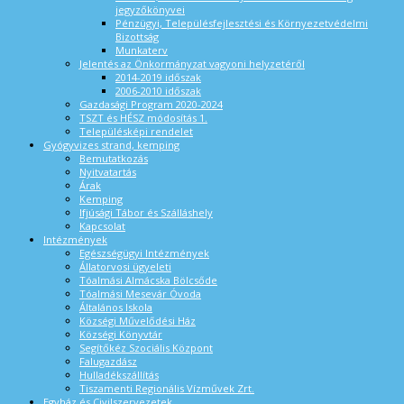
jegyzőkönyvei
Pénzügyi, Településfejlesztési és Környezetvédelmi
Bizottság
Munkaterv
Jelentés az Önkormányzat vagyoni helyzetéről
2014-2019 időszak
2006-2010 időszak
Gazdasági Program 2020-2024
TSZT és HÉSZ módosítás 1.
Településképi rendelet
Gyógyvizes strand, kemping
Bemutatkozás
Nyitvatartás
Árak
Kemping
Ifjúsági Tábor és Szálláshely
Kapcsolat
Intézmények
Egészségügyi Intézmények
Állatorvosi ügyeleti
Tóalmási Almácska Bölcsőde
Tóalmási Mesevár Óvoda
Általános Iskola
Községi Művelődési Ház
Községi Könyvtár
Segítőkéz Szociális Központ
Falugazdász
Hulladékszállítás
Tiszamenti Regionális Vízművek Zrt.
Egyház és Civilszervezetek