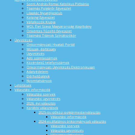
Szent András Római Katolikus Plébánia
Tóalmás Polgárőr Egyesület
Lilaakác Nyugdíjasklub
Kolping Egyesület
Vállalkozók Klubja
WOL Élet Szava Magyarország Alapítvány
Önkéntes Tűzoltó Egyesület
Tóalmási Titánok Színjátszókör
Ügyintézés
Önkormányzati Hivatali Portál
Műszak, építésügy
Ügyintézés
Adó számlaszámok
Közérdekű telefonszámok
Önkormányzati Ügyintézés Elektronikusan
Adatvédelem
Elérhetőségek
Nyomtatványok
Letöltések
Választási információk
Választási szervek
Választási ügyintézés
2026. évi választás
Korábbi választások
2025-ös időközi polgármesterválasztás
Választási információk
2024-es általános önkormányzati választás
Választási szervek
Választás ügyintézés
Választópolgároknak