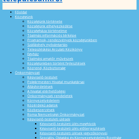
Főoldal
Községünk
Községünk története
Községünk elhelyezkedése
Községháza történelme
Tóalmás információs térképe
Programok, rendezvények községünkben
Szálláshely nyilvántartás
Településképi Arculati Kézikönyv
Egyház
Tóalmási amatőr művészek
Községünkben történt fejlesztések
Közrend, Közbiztonság
Önkormányzat
Képviselő-testület
Polgármesteri Hivatal munkatársai
Álláshirdetések
A hivatal elérhetőségei
Önkormányzati rendeletek
Környezetvédelem
Közérdekű adatok
Közbeszerzések
Roma Nemzetiségi Önkormányzat
Képviselő-testületi ülések
Képviselő-testületi ülés meghívók
Képviselő-testületi ülés előterjesztések
Képviselő-testületi ülések jegyzőkönyvei
Szociális, Oktatási és Környezetvédelmi Bizottság