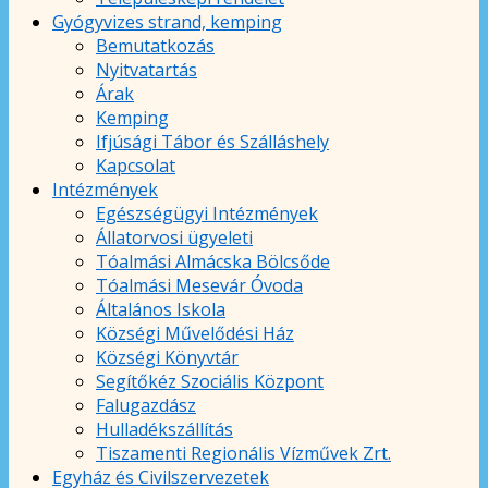
Gyógyvizes strand, kemping
Bemutatkozás
Nyitvatartás
Árak
Kemping
Ifjúsági Tábor és Szálláshely
Kapcsolat
Intézmények
Egészségügyi Intézmények
Állatorvosi ügyeleti
Tóalmási Almácska Bölcsőde
Tóalmási Mesevár Óvoda
Általános Iskola
Községi Művelődési Ház
Községi Könyvtár
Segítőkéz Szociális Központ
Falugazdász
Hulladékszállítás
Tiszamenti Regionális Vízművek Zrt.
Egyház és Civilszervezetek