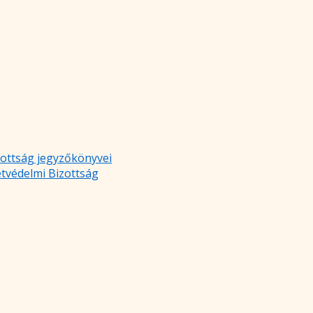
zottság jegyzőkönyvei
etvédelmi Bizottság