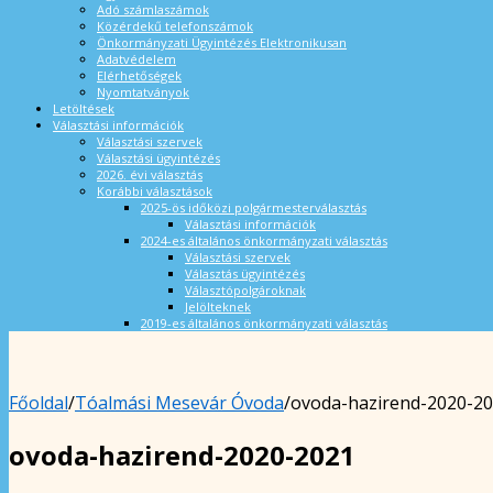
Adó számlaszámok
Közérdekű telefonszámok
Önkormányzati Ügyintézés Elektronikusan
Adatvédelem
Elérhetőségek
Nyomtatványok
Letöltések
Választási információk
Választási szervek
Választási ügyintézés
2026. évi választás
Korábbi választások
2025-ös időközi polgármesterválasztás
Választási információk
2024-es általános önkormányzati választás
Választási szervek
Választás ügyintézés
Választópolgároknak
Jelölteknek
2019-es általános önkormányzati választás
Főoldal
/
Tóalmási Mesevár Óvoda
/
ovoda-hazirend-2020-2
ovoda-hazirend-2020-2021