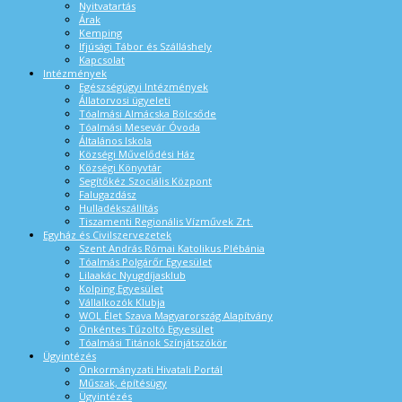
Nyitvatartás
Árak
Kemping
Ifjúsági Tábor és Szálláshely
Kapcsolat
Intézmények
Egészségügyi Intézmények
Állatorvosi ügyeleti
Tóalmási Almácska Bölcsőde
Tóalmási Mesevár Óvoda
Általános Iskola
Községi Művelődési Ház
Községi Könyvtár
Segítőkéz Szociális Központ
Falugazdász
Hulladékszállítás
Tiszamenti Regionális Vízművek Zrt.
Egyház és Civilszervezetek
Szent András Római Katolikus Plébánia
Tóalmás Polgárőr Egyesület
Lilaakác Nyugdíjasklub
Kolping Egyesület
Vállalkozók Klubja
WOL Élet Szava Magyarország Alapítvány
Önkéntes Tűzoltó Egyesület
Tóalmási Titánok Színjátszókör
Ügyintézés
Önkormányzati Hivatali Portál
Műszak, építésügy
Ügyintézés