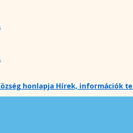
s
s
özség honlapja Hírek, információk t