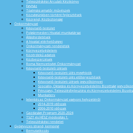
Településképi Arculati Kézikönyv
Egyház
Tóalmási amatőr művészek
Községünkben történt fejlesztések
Közrend, Közbiztonság
Önkormányzat
Képviselő-testület
Polgármesteri Hivatal munkatársai
Álláshirdetések
A hivatal elérhetőségei
Önkormányzati rendeletek
Környezetvédelem
Közérdekű adatok
Közbeszerzések
Roma Nemzetiségi Önkormányzat
Képviselő-testületi ülések
Képviselő-testületi ülés meghívók
Képviselő-testületi ülés előterjesztések
Képviselő-testületi ülések jegyzőkönyvei
Szociális, Oktatási és Környezetvédelmi Bizottság jegyzőkö
Pénzügyi, Településfejlesztési és Környezetvédelmi Bizotts
Munkaterv
Jelentés az Önkormányzat vagyoni helyzetéről
2014-2019 időszak
2006-2010 időszak
Gazdasági Program 2020-2024
TSZT és HÉSZ módosítás 1.
Településképi rendelet
Gyógyvizes strand, kemping
Bemutatkozás