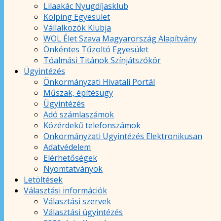
Lilaakác Nyugdíjasklub
Kolping Egyesület
Vállalkozók Klubja
WOL Élet Szava Magyarország Alapítvány
Önkéntes Tűzoltó Egyesület
Tóalmási Titánok Színjátszókör
Ügyintézés
Önkormányzati Hivatali Portál
Műszak, építésügy
Ügyintézés
Adó számlaszámok
Közérdekű telefonszámok
Önkormányzati Ügyintézés Elektronikusan
Adatvédelem
Elérhetőségek
Nyomtatványok
Letöltések
Választási információk
Választási szervek
Választási ügyintézés