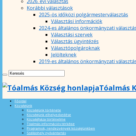
2026. évi választás
Korábbi választások
2025-ös időközi polgármesterválasztás
Választási információk
2024-es általános önkormányzati választá
Választási szervek
Választás ügyintézés
Választópolgároknak
Jelölteknek
2019-es általános önkormányzati választá
Tóalmás K
Főoldal
Községünk
Községünk története
Községünk elhelyezkedése
Községháza történelme
Tóalmás információs térképe
Programok, rendezvények községünkben
Szálláshely nyilvántartás