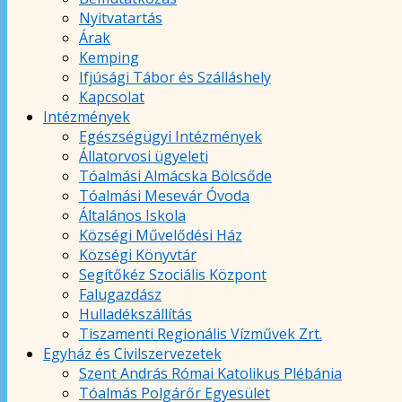
Nyitvatartás
Árak
Kemping
Ifjúsági Tábor és Szálláshely
Kapcsolat
Intézmények
Egészségügyi Intézmények
Állatorvosi ügyeleti
Tóalmási Almácska Bölcsőde
Tóalmási Mesevár Óvoda
Általános Iskola
Községi Művelődési Ház
Községi Könyvtár
Segítőkéz Szociális Központ
Falugazdász
Hulladékszállítás
Tiszamenti Regionális Vízművek Zrt.
Egyház és Civilszervezetek
Szent András Római Katolikus Plébánia
Tóalmás Polgárőr Egyesület