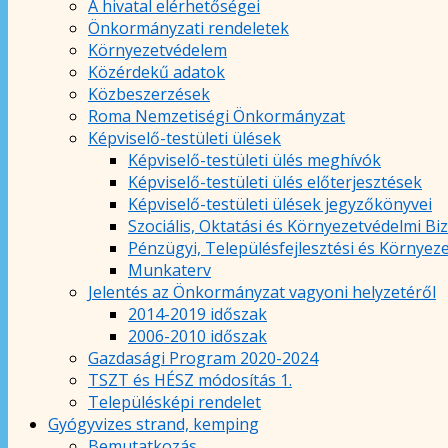
A hivatal elérhetőségei
Önkormányzati rendeletek
Környezetvédelem
Közérdekű adatok
Közbeszerzések
Roma Nemzetiségi Önkormányzat
Képviselő-testületi ülések
Képviselő-testületi ülés meghívók
Képviselő-testületi ülés előterjesztések
Képviselő-testületi ülések jegyzőkönyvei
Szociális, Oktatási és Környezetvédelmi Bi
Pénzügyi, Településfejlesztési és Környez
Munkaterv
Jelentés az Önkormányzat vagyoni helyzetéről
2014-2019 időszak
2006-2010 időszak
Gazdasági Program 2020-2024
TSZT és HÉSZ módosítás 1.
Településképi rendelet
Gyógyvizes strand, kemping
Bemutatkozás