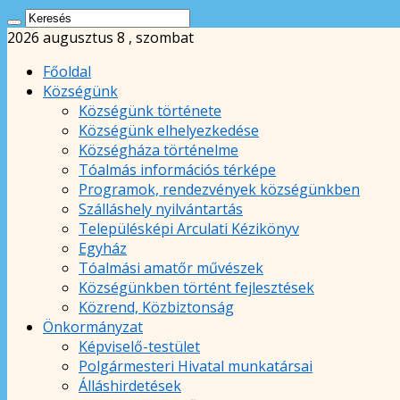
2026 augusztus 8 , szombat
Főoldal
Községünk
Községünk története
Községünk elhelyezkedése
Községháza történelme
Tóalmás információs térképe
Programok, rendezvények községünkben
Szálláshely nyilvántartás
Településképi Arculati Kézikönyv
Egyház
Tóalmási amatőr művészek
Községünkben történt fejlesztések
Közrend, Közbiztonság
Önkormányzat
Képviselő-testület
Polgármesteri Hivatal munkatársai
Álláshirdetések