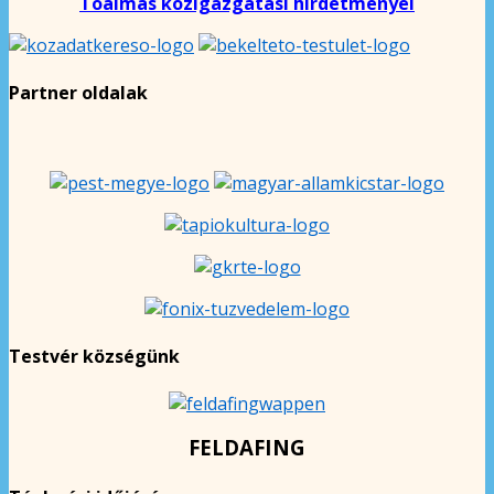
Tóalmás közigazgatási hirdetményei
Partner oldalak
Testvér községünk
FELDAFING