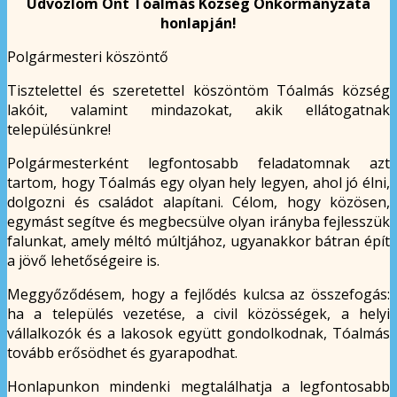
Üdvözlöm Önt Tóalmás Község Önkormányzata
honlapján!
Polgármesteri köszöntő
Tisztelettel és szeretettel köszöntöm Tóalmás község
lakóit, valamint mindazokat, akik ellátogatnak
településünkre!
Polgármesterként legfontosabb feladatomnak azt
tartom, hogy Tóalmás egy olyan hely legyen, ahol jó élni,
dolgozni és családot alapítani. Célom, hogy közösen,
egymást segítve és megbecsülve olyan irányba fejlesszük
falunkat, amely méltó múltjához, ugyanakkor bátran épít
a jövő lehetőségeire is.
Meggyőződésem, hogy a fejlődés kulcsa az összefogás:
ha a település vezetése, a civil közösségek, a helyi
vállalkozók és a lakosok együtt gondolkodnak, Tóalmás
tovább erősödhet és gyarapodhat.
Honlapunkon mindenki megtalálhatja a legfontosabb