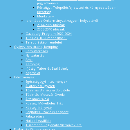
jegyzőkönyvei
Pénzügyi, Településfejlesztési és Környezetvédelmi
Bizottság
Munkaterv
Jelentés az Önkormányzat vagyoni helyzetéről
2014-2019 időszak
2006-2010 időszak
Gazdasági Program 2020-2024
TSZT és HÉSZ módosítás 1.
Településképi rendelet
Gyógyvizes strand, kemping
Bemutatkozás
Nyitvatartás
Árak
Kemping
Ifjúsági Tábor és Szálláshely
Kapcsolat
Intézmények
Egészségügyi Intézmények
Állatorvosi ügyeleti
Tóalmási Almácska Bölcsőde
Tóalmási Mesevár Óvoda
Általános Iskola
Községi Művelődési Ház
Községi Könyvtár
Segítőkéz Szociális Központ
Falugazdász
Hulladékszállítás
Tiszamenti Regionális Vízművek Zrt.
Egyház és Civilszervezetek