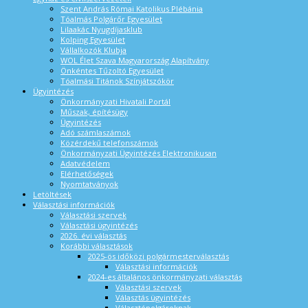
Szent András Római Katolikus Plébánia
Tóalmás Polgárőr Egyesület
Lilaakác Nyugdíjasklub
Kolping Egyesület
Vállalkozók Klubja
WOL Élet Szava Magyarország Alapítvány
Önkéntes Tűzoltó Egyesület
Tóalmási Titánok Színjátszókör
Ügyintézés
Önkormányzati Hivatali Portál
Műszak, építésügy
Ügyintézés
Adó számlaszámok
Közérdekű telefonszámok
Önkormányzati Ügyintézés Elektronikusan
Adatvédelem
Elérhetőségek
Nyomtatványok
Letöltések
Választási információk
Választási szervek
Választási ügyintézés
2026. évi választás
Korábbi választások
2025-ös időközi polgármesterválasztás
Választási információk
2024-es általános önkormányzati választás
Választási szervek
Választás ügyintézés
Választópolgároknak