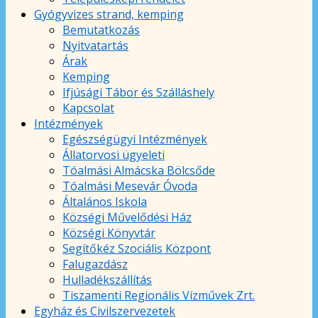
Gyógyvizes strand, kemping
Bemutatkozás
Nyitvatartás
Árak
Kemping
Ifjúsági Tábor és Szálláshely
Kapcsolat
Intézmények
Egészségügyi Intézmények
Állatorvosi ügyeleti
Tóalmási Almácska Bölcsőde
Tóalmási Mesevár Óvoda
Általános Iskola
Községi Művelődési Ház
Községi Könyvtár
Segítőkéz Szociális Központ
Falugazdász
Hulladékszállítás
Tiszamenti Regionális Vízművek Zrt.
Egyház és Civilszervezetek