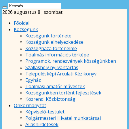
2026 augusztus 8 , szombat
Főoldal
Községünk
Községünk története
Községünk elhelyezkedése
Községháza történelme
Tóalmás információs térképe
Programok, rendezvények községünkben
Szálláshely nyilvántartás
Településképi Arculati Kézikönyv
Egyház
Tóalmási amatőr művészek
Községünkben történt fejlesztések
Közrend, Közbiztonság
Önkormányzat
Képviselő-testület
Polgármesteri Hivatal munkatársai
Álláshirdetések