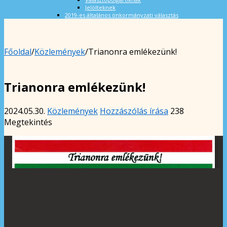
Jelölteknek
2019-es általános önkormányzati választás
Főoldal
/
Közlemények
/
Trianonra emlékezünk!
Trianonra emlékezünk!
2024.05.30.
Közlemények
Hozzászólás írása
238
Megtekintés