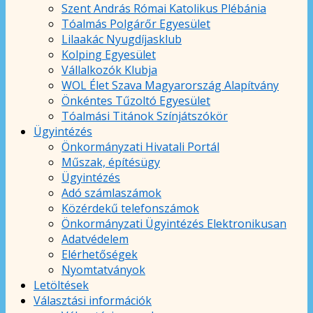
Szent András Római Katolikus Plébánia
Tóalmás Polgárőr Egyesület
Lilaakác Nyugdíjasklub
Kolping Egyesület
Vállalkozók Klubja
WOL Élet Szava Magyarország Alapítvány
Önkéntes Tűzoltó Egyesület
Tóalmási Titánok Színjátszókör
Ügyintézés
Önkormányzati Hivatali Portál
Műszak, építésügy
Ügyintézés
Adó számlaszámok
Közérdekű telefonszámok
Önkormányzati Ügyintézés Elektronikusan
Adatvédelem
Elérhetőségek
Nyomtatványok
Letöltések
Választási információk