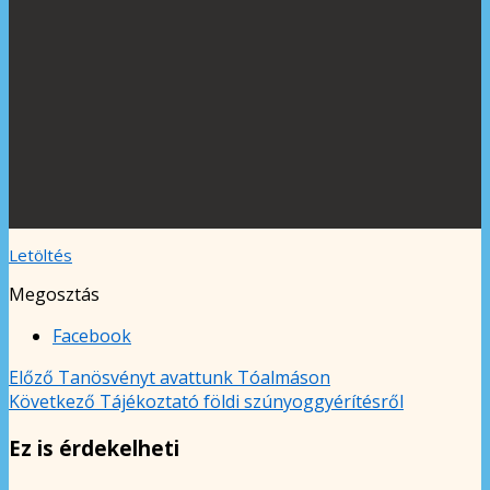
Letöltés
Megosztás
Facebook
Előző
Tanösvényt avattunk Tóalmáson
Következő
Tájékoztató földi szúnyoggyérítésről
Ez is érdekelheti