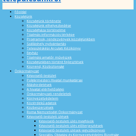
Főoldal
Községünk
Községünk története
Községünk elhelyezkedése
Községháza történelme
Tóalmás információs térképe
Programok, rendezvények községünkben
Szálláshely nyilvántartás
Településképi Arculati Kézikönyv
Egyház
Tóalmási amatőr művészek
Községünkben történt fejlesztések
Közrend, Közbiztonság
Önkormányzat
Képviselő-testület
Polgármesteri Hivatal munkatársai
Álláshirdetések
A hivatal elérhetőségei
Önkormányzati rendeletek
Környezetvédelem
Közérdekű adatok
Közbeszerzések
Roma Nemzetiségi Önkormányzat
Képviselő-testületi ülések
Képviselő-testületi ülés meghívók
Képviselő-testületi ülés előterjesztések
Képviselő-testületi ülések jegyzőkönyvei
Szociális, Oktatási és Környezetvédelmi Bizottság