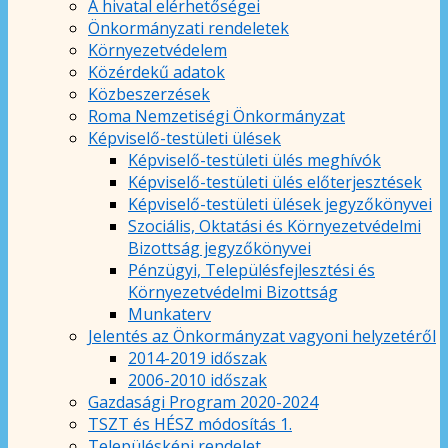
A hivatal elérhetőségei
Önkormányzati rendeletek
Környezetvédelem
Közérdekű adatok
Közbeszerzések
Roma Nemzetiségi Önkormányzat
Képviselő-testületi ülések
Képviselő-testületi ülés meghívók
Képviselő-testületi ülés előterjesztések
Képviselő-testületi ülések jegyzőkönyvei
Szociális, Oktatási és Környezetvédelmi
Bizottság jegyzőkönyvei
Pénzügyi, Településfejlesztési és
Környezetvédelmi Bizottság
Munkaterv
Jelentés az Önkormányzat vagyoni helyzetéről
2014-2019 időszak
2006-2010 időszak
Gazdasági Program 2020-2024
TSZT és HÉSZ módosítás 1.
Településképi rendelet