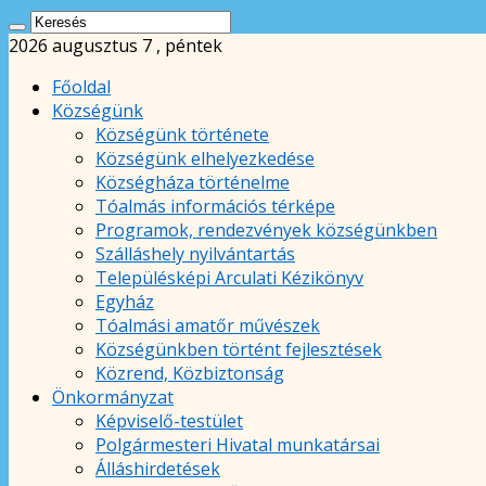
2026 augusztus 7 , péntek
Főoldal
Községünk
Községünk története
Községünk elhelyezkedése
Községháza történelme
Tóalmás információs térképe
Programok, rendezvények községünkben
Szálláshely nyilvántartás
Településképi Arculati Kézikönyv
Egyház
Tóalmási amatőr művészek
Községünkben történt fejlesztések
Közrend, Közbiztonság
Önkormányzat
Képviselő-testület
Polgármesteri Hivatal munkatársai
Álláshirdetések