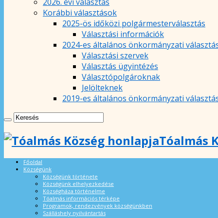
2026. évi választás
Korábbi választások
2025-ös időközi polgármesterválasztás
Választási információk
2024-es általános önkormányzati választá
Választási szervek
Választás ügyintézés
Választópolgároknak
Jelölteknek
2019-es általános önkormányzati választá
Tóalmás K
Főoldal
Községünk
Községünk története
Községünk elhelyezkedése
Községháza történelme
Tóalmás információs térképe
Programok, rendezvények községünkben
Szálláshely nyilvántartás