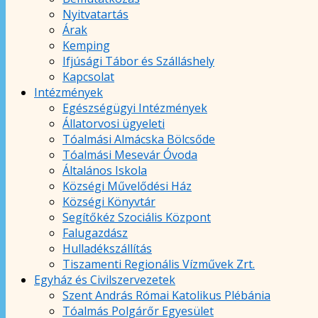
Nyitvatartás
Árak
Kemping
Ifjúsági Tábor és Szálláshely
Kapcsolat
Intézmények
Egészségügyi Intézmények
Állatorvosi ügyeleti
Tóalmási Almácska Bölcsőde
Tóalmási Mesevár Óvoda
Általános Iskola
Községi Művelődési Ház
Községi Könyvtár
Segítőkéz Szociális Központ
Falugazdász
Hulladékszállítás
Tiszamenti Regionális Vízművek Zrt.
Egyház és Civilszervezetek
Szent András Római Katolikus Plébánia
Tóalmás Polgárőr Egyesület