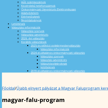
Adó számlaszámok
Közérdekű telefonszámok
Önkormányzati Ügyintézés Elektronikusan
Adatvédelem
Elérhetőségek
Nyomtatványok
Letöltések
Választási információk
Választási szervek
Választási ügyintézés
2026. évi választás
Korábbi választások
2025-ös időközi polgármesterválasztás
Választási információk
2024-es általános önkormányzati választás
Választási szervek
Választás ügyintézés
Választópolgároknak
Jelölteknek
2019-es általános önkormányzati választás
Főoldal
/
Újabb elnyert pályázat a Magyar Faluprogram ker
magyar-falu-program