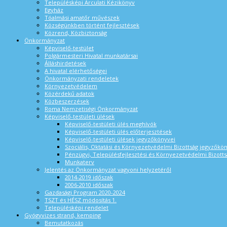
Településképi Arculati Kézikönyv
Egyház
Tóalmási amatőr művészek
Községünkben történt fejlesztések
Közrend, Közbiztonság
Önkormányzat
Képviselő-testület
Polgármesteri Hivatal munkatársai
Álláshirdetések
A hivatal elérhetőségei
Önkormányzati rendeletek
Környezetvédelem
Közérdekű adatok
Közbeszerzések
Roma Nemzetiségi Önkormányzat
Képviselő-testületi ülések
Képviselő-testületi ülés meghívók
Képviselő-testületi ülés előterjesztések
Képviselő-testületi ülések jegyzőkönyvei
Szociális, Oktatási és Környezetvédelmi Bizottság jegyzőkö
Pénzügyi, Településfejlesztési és Környezetvédelmi Bizotts
Munkaterv
Jelentés az Önkormányzat vagyoni helyzetéről
2014-2019 időszak
2006-2010 időszak
Gazdasági Program 2020-2024
TSZT és HÉSZ módosítás 1.
Településképi rendelet
Gyógyvizes strand, kemping
Bemutatkozás