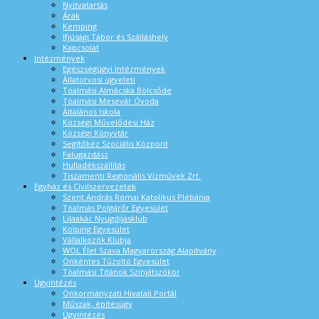
Nyitvatartás
Árak
Kemping
Ifjúsági Tábor és Szálláshely
Kapcsolat
Intézmények
Egészségügyi Intézmények
Állatorvosi ügyeleti
Tóalmási Almácska Bölcsőde
Tóalmási Mesevár Óvoda
Általános Iskola
Községi Művelődési Ház
Községi Könyvtár
Segítőkéz Szociális Központ
Falugazdász
Hulladékszállítás
Tiszamenti Regionális Vízművek Zrt.
Egyház és Civilszervezetek
Szent András Római Katolikus Plébánia
Tóalmás Polgárőr Egyesület
Lilaakác Nyugdíjasklub
Kolping Egyesület
Vállalkozók Klubja
WOL Élet Szava Magyarország Alapítvány
Önkéntes Tűzoltó Egyesület
Tóalmási Titánok Színjátszókör
Ügyintézés
Önkormányzati Hivatali Portál
Műszak, építésügy
Ügyintézés