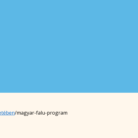
etében
/
magyar-falu-program