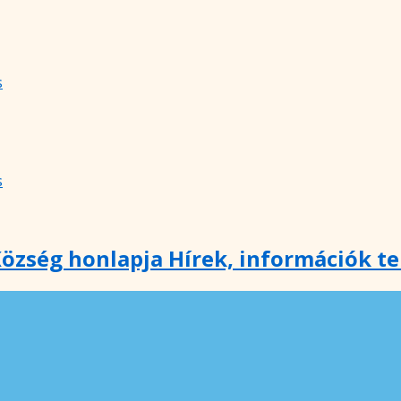
s
s
özség honlapja Hírek, információk t