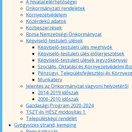
A hivatal elérhetőségei
Önkormányzati rendeletek
Környezetvédelem
Közérdekű adatok
Közbeszerzések
Roma Nemzetiségi Önkormányzat
Képviselő-testületi ülések
Képviselő-testületi ülés meghívók
Képviselő-testületi ülés előterjesztések
Képviselő-testületi ülések jegyzőkönyvei
Szociális, Oktatási és Környezetvédelmi Bi
Pénzügyi, Településfejlesztési és Környez
Munkaterv
Jelentés az Önkormányzat vagyoni helyzetéről
2014-2019 időszak
2006-2010 időszak
Gazdasági Program 2020-2024
TSZT és HÉSZ módosítás 1.
Településképi rendelet
Gyógyvizes strand, kemping
Bemutatkozás