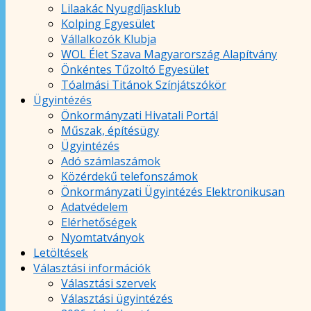
Lilaakác Nyugdíjasklub
Kolping Egyesület
Vállalkozók Klubja
WOL Élet Szava Magyarország Alapítvány
Önkéntes Tűzoltó Egyesület
Tóalmási Titánok Színjátszókör
Ügyintézés
Önkormányzati Hivatali Portál
Műszak, építésügy
Ügyintézés
Adó számlaszámok
Közérdekű telefonszámok
Önkormányzati Ügyintézés Elektronikusan
Adatvédelem
Elérhetőségek
Nyomtatványok
Letöltések
Választási információk
Választási szervek
Választási ügyintézés