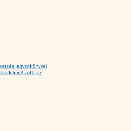
zottság jegyzőkönyvei
etvédelmi Bizottság