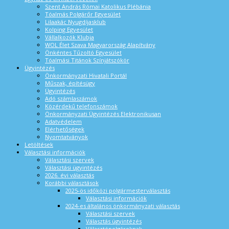
Szent András Római Katolikus Plébánia
Tóalmás Polgárőr Egyesület
Lilaakác Nyugdíjasklub
Kolping Egyesület
Vállalkozók Klubja
WOL Élet Szava Magyarország Alapítvány
Önkéntes Tűzoltó Egyesület
Tóalmási Titánok Színjátszókör
Ügyintézés
Önkormányzati Hivatali Portál
Műszak, építésügy
Ügyintézés
Adó számlaszámok
Közérdekű telefonszámok
Önkormányzati Ügyintézés Elektronikusan
Adatvédelem
Elérhetőségek
Nyomtatványok
Letöltések
Választási információk
Választási szervek
Választási ügyintézés
2026. évi választás
Korábbi választások
2025-ös időközi polgármesterválasztás
Választási információk
2024-es általános önkormányzati választás
Választási szervek
Választás ügyintézés
Választópolgároknak