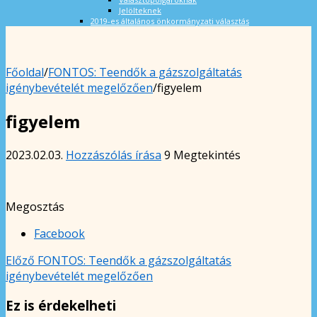
Jelölteknek
2019-es általános önkormányzati választás
Főoldal
/
FONTOS: Teendők a gázszolgáltatás
igénybevételét megelőzően
/
figyelem
figyelem
2023.02.03.
Hozzászólás írása
9 Megtekintés
Megosztás
Facebook
Előző
FONTOS: Teendők a gázszolgáltatás
igénybevételét megelőzően
Ez is érdekelheti