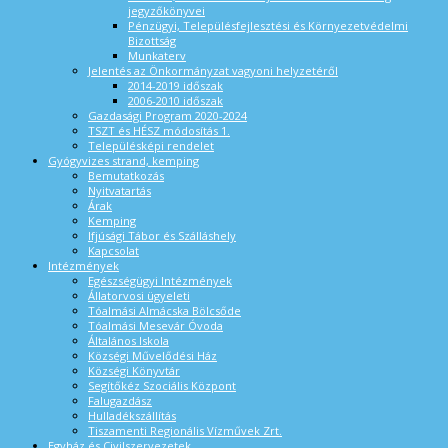
jegyzőkönyvei
Pénzügyi, Településfejlesztési és Környezetvédelmi
Bizottság
Munkaterv
Jelentés az Önkormányzat vagyoni helyzetéről
2014-2019 időszak
2006-2010 időszak
Gazdasági Program 2020-2024
TSZT és HÉSZ módosítás 1.
Településképi rendelet
Gyógyvizes strand, kemping
Bemutatkozás
Nyitvatartás
Árak
Kemping
Ifjúsági Tábor és Szálláshely
Kapcsolat
Intézmények
Egészségügyi Intézmények
Állatorvosi ügyeleti
Tóalmási Almácska Bölcsőde
Tóalmási Mesevár Óvoda
Általános Iskola
Községi Művelődési Ház
Községi Könyvtár
Segítőkéz Szociális Központ
Falugazdász
Hulladékszállítás
Tiszamenti Regionális Vízművek Zrt.
Egyház és Civilszervezetek