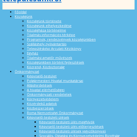
Főoldal
Községünk
Községünk története
Községünk elhelyezkedése
Községháza történelme
Tóalmás információs térképe
Programok, rendezvények községünkben
Szálláshely nyilvántartás
Településképi Arculati Kézikönyv
Egyház
Tóalmási amatőr művészek
Községünkben történt fejlesztések
Közrend, Közbiztonság
Önkormányzat
Képviselő-testület
Polgármesteri Hivatal munkatársai
Álláshirdetések
A hivatal elérhetőségei
Önkormányzati rendeletek
Környezetvédelem
Közérdekű adatok
Közbeszerzések
Roma Nemzetiségi Önkormányzat
Képviselő-testületi ülések
Képviselő-testületi ülés meghívók
Képviselő-testületi ülés előterjesztések
Képviselő-testületi ülések jegyzőkönyvei
Szociális, Oktatási és Környezetvédelmi Bizottság