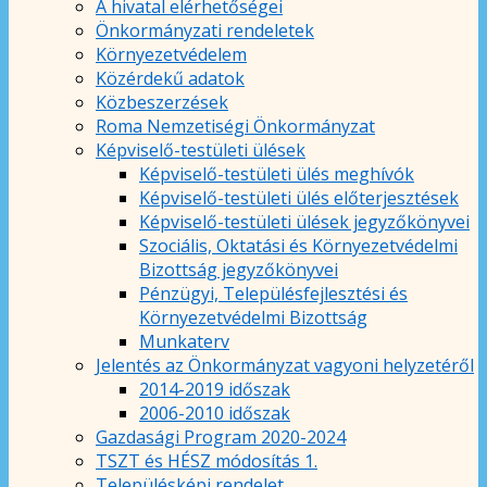
A hivatal elérhetőségei
Önkormányzati rendeletek
Környezetvédelem
Közérdekű adatok
Közbeszerzések
Roma Nemzetiségi Önkormányzat
Képviselő-testületi ülések
Képviselő-testületi ülés meghívók
Képviselő-testületi ülés előterjesztések
Képviselő-testületi ülések jegyzőkönyvei
Szociális, Oktatási és Környezetvédelmi
Bizottság jegyzőkönyvei
Pénzügyi, Településfejlesztési és
Környezetvédelmi Bizottság
Munkaterv
Jelentés az Önkormányzat vagyoni helyzetéről
2014-2019 időszak
2006-2010 időszak
Gazdasági Program 2020-2024
TSZT és HÉSZ módosítás 1.
Településképi rendelet