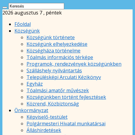
2026 augusztus 7 , péntek
Főoldal
Községünk
Községünk története
Községünk elhelyezkedése
Községháza történelme
Tóalmás információs térképe
Programok, rendezvények községünkben
Szálláshely nyilvántartás
Településképi Arculati Kézikönyv
Egyház
Tóalmási amatőr művészek
Községünkben történt fejlesztések
Közrend, Közbiztonság
Önkormányzat
Képviselő-testület
Polgármesteri Hivatal munkatársai
Álláshirdetések