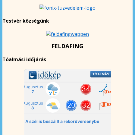
Testvér községünk
FELDAFING
Tóalmási időjárás