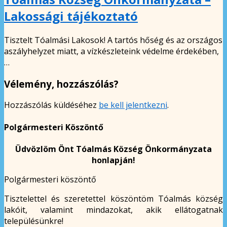
Lakossági tájékoztató
Tisztelt Tóalmási Lakosok! A tartós hőség és az országos
aszályhelyzet miatt, a vízkészleteink védelme érdekében,
…
Vélemény, hozzászólás?
Hozzászólás küldéséhez
be kell jelentkezni
.
Polgármesteri Köszöntő
Üdvözlöm Önt Tóalmás Község Önkormányzata
honlapján!
Polgármesteri köszöntő
Tisztelettel és szeretettel köszöntöm Tóalmás község
lakóit, valamint mindazokat, akik ellátogatnak
településünkre!