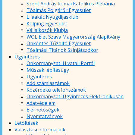
Szent András Római Katolikus Plébánia
Tóalmás Polgárőr Egyesület
Lilaakác Nyugdíjasklub
Kolping Egyesület
Vállalkozók Klubja
WOL Élet Szava Magyarország Alapítvány
Önkéntes Tűzoltó Egyesület
Tóalmási Titánok Színjátszókör
Ügyintézés
Önkormányzati Hivatali Portál
Műszak, építésügy
Ügyintézés
Adó számlaszámok
Közérdekű telefonszámok
Önkormányzati Ügyintézés Elektronikusan
Adatvédelem
Elérhetőségek
Nyomtatványok
Letöltések
Választási információk