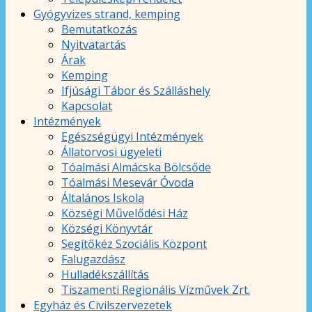
Gyógyvizes strand, kemping
Bemutatkozás
Nyitvatartás
Árak
Kemping
Ifjúsági Tábor és Szálláshely
Kapcsolat
Intézmények
Egészségügyi Intézmények
Állatorvosi ügyeleti
Tóalmási Almácska Bölcsőde
Tóalmási Mesevár Óvoda
Általános Iskola
Községi Művelődési Ház
Községi Könyvtár
Segítőkéz Szociális Központ
Falugazdász
Hulladékszállítás
Tiszamenti Regionális Vízművek Zrt.
Egyház és Civilszervezetek