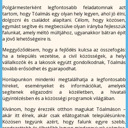
Polgármesterként legfontosabb feladatomnak azt
tartom, hogy Tóalmás egy olyan hely legyen, ahol jó élni,
dolgozni és családot alapítani. Célom, hogy közösen,
egymást segítve és megbecsülve olyan irányba fejlesszük
falunkat, amely méltó múltjához, ugyanakkor bátran épít
a jövő lehetőségeire is.
Meggyőződésem, hogy a fejlődés kulcsa az összefogás:
ha a település vezetése, a civil közösségek, a helyi
vállalkozók és a lakosok együtt gondolkodnak, Tóalmás
tovább erősödhet és gyarapodhat.
Honlapunkon mindenki megtalálhatja a legfontosabb
híreket, eseményeket és információkat, amelyek
segítenek eligazodni a közéletben, a hivatali
ügyintézésben és a közösségi programok világában.
Kívánom, hogy érezzék otthon magukat Tóalmáson –
akár itt élnek, akár csak ellátogatnak településünkre.
Közösen tegyünk azért, hogy falunk egyre szebb,
rendezettebb és élhetőbb legyen mindannyiunk számára.