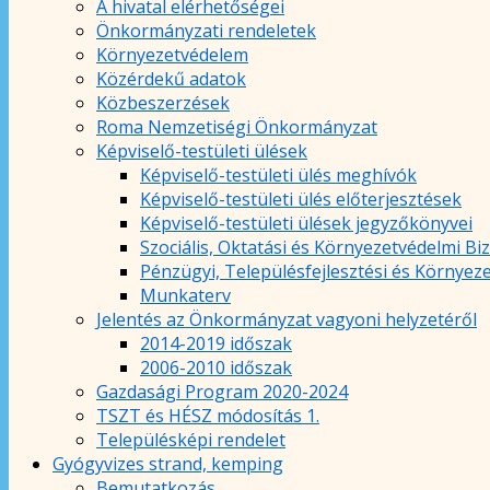
A hivatal elérhetőségei
Önkormányzati rendeletek
Környezetvédelem
Közérdekű adatok
Közbeszerzések
Roma Nemzetiségi Önkormányzat
Képviselő-testületi ülések
Képviselő-testületi ülés meghívók
Képviselő-testületi ülés előterjesztések
Képviselő-testületi ülések jegyzőkönyvei
Szociális, Oktatási és Környezetvédelmi Bi
Pénzügyi, Településfejlesztési és Környez
Munkaterv
Jelentés az Önkormányzat vagyoni helyzetéről
2014-2019 időszak
2006-2010 időszak
Gazdasági Program 2020-2024
TSZT és HÉSZ módosítás 1.
Településképi rendelet
Gyógyvizes strand, kemping
Bemutatkozás