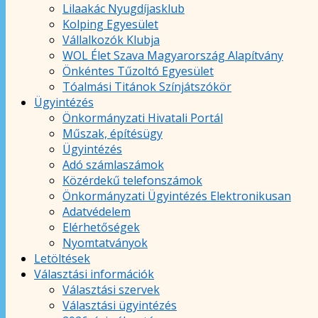
Lilaakác Nyugdíjasklub
Kolping Egyesület
Vállalkozók Klubja
WOL Élet Szava Magyarország Alapítvány
Önkéntes Tűzoltó Egyesület
Tóalmási Titánok Színjátszókör
Ügyintézés
Önkormányzati Hivatali Portál
Műszak, építésügy
Ügyintézés
Adó számlaszámok
Közérdekű telefonszámok
Önkormányzati Ügyintézés Elektronikusan
Adatvédelem
Elérhetőségek
Nyomtatványok
Letöltések
Választási információk
Választási szervek
Választási ügyintézés