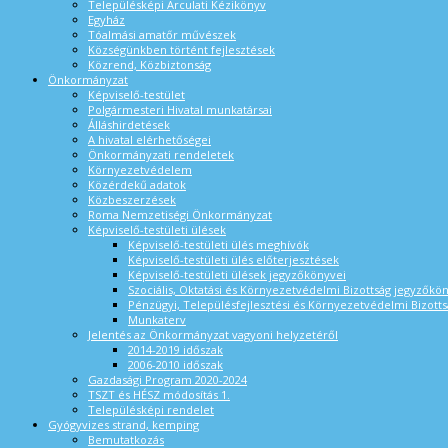
Településképi Arculati Kézikönyv
Egyház
Tóalmási amatőr művészek
Községünkben történt fejlesztések
Közrend, Közbiztonság
Önkormányzat
Képviselő-testület
Polgármesteri Hivatal munkatársai
Álláshirdetések
A hivatal elérhetőségei
Önkormányzati rendeletek
Környezetvédelem
Közérdekű adatok
Közbeszerzések
Roma Nemzetiségi Önkormányzat
Képviselő-testületi ülések
Képviselő-testületi ülés meghívók
Képviselő-testületi ülés előterjesztések
Képviselő-testületi ülések jegyzőkönyvei
Szociális, Oktatási és Környezetvédelmi Bizottság jegyzőkö
Pénzügyi, Településfejlesztési és Környezetvédelmi Bizotts
Munkaterv
Jelentés az Önkormányzat vagyoni helyzetéről
2014-2019 időszak
2006-2010 időszak
Gazdasági Program 2020-2024
TSZT és HÉSZ módosítás 1.
Településképi rendelet
Gyógyvizes strand, kemping
Bemutatkozás