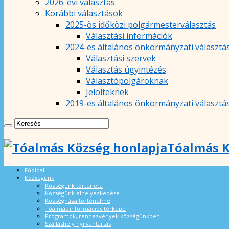
2026. évi választás
Korábbi választások
2025-ös időközi polgármesterválasztás
Választási információk
2024-es általános önkormányzati választá
Választási szervek
Választás ügyintézés
Választópolgároknak
Jelölteknek
2019-es általános önkormányzati választá
Tóalmás K
Főoldal
Községünk
Községünk története
Községünk elhelyezkedése
Községháza történelme
Tóalmás információs térképe
Programok, rendezvények községünkben
Szálláshely nyilvántartás