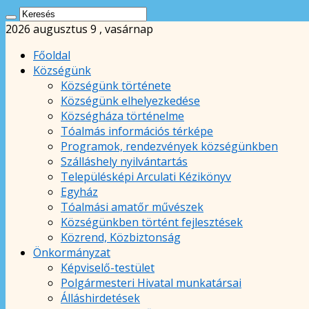
2026 augusztus 9 , vasárnap
Főoldal
Községünk
Községünk története
Községünk elhelyezkedése
Községháza történelme
Tóalmás információs térképe
Programok, rendezvények községünkben
Szálláshely nyilvántartás
Településképi Arculati Kézikönyv
Egyház
Tóalmási amatőr művészek
Községünkben történt fejlesztések
Közrend, Közbiztonság
Önkormányzat
Képviselő-testület
Polgármesteri Hivatal munkatársai
Álláshirdetések