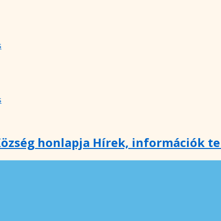
s
s
özség honlapja Hírek, információk t