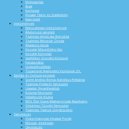
Nyitvatartás
Árak
Kemping
Ifjúsági Tábor és Szálláshely
Kapcsolat
Intézmények
Egészségügyi Intézmények
Állatorvosi ügyeleti
Tóalmási Almácska Bölcsőde
Tóalmási Mesevár Óvoda
Általános Iskola
Községi Művelődési Ház
Községi Könyvtár
Segítőkéz Szociális Központ
Falugazdász
Hulladékszállítás
Tiszamenti Regionális Vízművek Zrt.
Egyház és Civilszervezetek
Szent András Római Katolikus Plébánia
Tóalmás Polgárőr Egyesület
Lilaakác Nyugdíjasklub
Kolping Egyesület
Vállalkozók Klubja
WOL Élet Szava Magyarország Alapítvány
Önkéntes Tűzoltó Egyesület
Tóalmási Titánok Színjátszókör
Ügyintézés
Önkormányzati Hivatali Portál
Műszak, építésügy
Ügyintézés