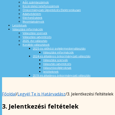
Adó számlaszámok
Közérdekű telefonszámok
Önkormányzati Ügyintézés Elektronikusan
Adatvédelem
Elérhetőségek
Nyomtatványok
Letöltések
Választási információk
Választási szervek
Választási ügyintézés
2026. évi választás
Korábbi választások
2025-ös időközi polgármesterválasztás
Választási információk
2024-es általános önkormányzati választás
Választási szervek
Választás ügyintézés
Választópolgároknak
Jelölteknek
2019-es általános önkormányzati választás
Főoldal
/
Legyél Te is Határvadász
/
3. Jelentkezési feltételek
3. Jelentkezési feltételek