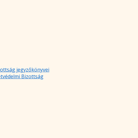
zottság jegyzőkönyvei
etvédelmi Bizottság