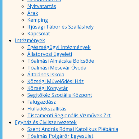
Nyitvatartás
Árak
Kemping
Ifjúsági Tábor és Szálláshely
Kapcsolat
Intézmények
Egészségügyi Intézmények
Állatorvosi ügyeleti
Tóalmási Almácska Bölcsőde
Tóalmási Mesevár Óvoda
Általános Iskola
Községi Művelődési Ház
Községi Könyvtár
Segítőkéz Szociális Központ
Falugazdász
Hulladékszállítás
Tiszamenti Regionális Vízművek Zrt.
Egyház és Civilszervezetek
Szent András Római Katolikus Plébánia
Tóalmás Polgárőr Egyesület