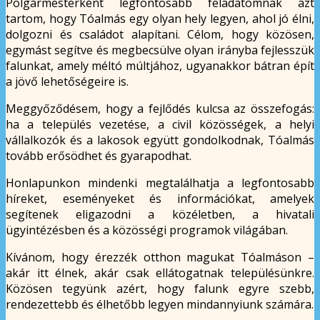
Polgármesterként legfontosabb feladatomnak azt
tartom, hogy Tóalmás egy olyan hely legyen, ahol jó élni,
dolgozni és családot alapítani. Célom, hogy közösen,
egymást segítve és megbecsülve olyan irányba fejlesszük
falunkat, amely méltó múltjához, ugyanakkor bátran épít
a jövő lehetőségeire is.
Meggyőződésem, hogy a fejlődés kulcsa az összefogás:
ha a település vezetése, a civil közösségek, a helyi
vállalkozók és a lakosok együtt gondolkodnak, Tóalmás
tovább erősödhet és gyarapodhat.
Honlapunkon mindenki megtalálhatja a legfontosabb
híreket, eseményeket és információkat, amelyek
segítenek eligazodni a közéletben, a hivatali
ügyintézésben és a közösségi programok világában.
Kívánom, hogy érezzék otthon magukat Tóalmáson –
akár itt élnek, akár csak ellátogatnak településünkre.
Közösen tegyünk azért, hogy falunk egyre szebb,
rendezettebb és élhetőbb legyen mindannyiunk számára.