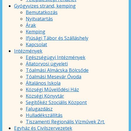
Gyógyvizes strand, kemping
Bemutatkozás
Nyitvatartás
Árak
Kemping
Ifjúsági Tábor és Szálláshely
Kapcsolat
Intézmények
Egészségügyi Intézmények
Állatorvosi ügyeleti
Tóalmási Almácska Bölcsőde
Tóalmási Mesevár Óvoda
Általános Iskola
Községi Művelődési Ház
Községi Könyvtár
Segítőkéz Szociális Központ
Falugazdász
Hulladékszállítás
Tiszamenti Regionális Vízművek Zrt.
Egyház és Civilszervezetek