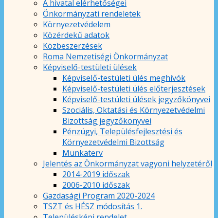
A hivatal elérhetőségei
Önkormányzati rendeletek
Környezetvédelem
Közérdekű adatok
Közbeszerzések
Roma Nemzetiségi Önkormányzat
Képviselő-testületi ülések
Képviselő-testületi ülés meghívók
Képviselő-testületi ülés előterjesztések
Képviselő-testületi ülések jegyzőkönyvei
Szociális, Oktatási és Környezetvédelmi
Bizottság jegyzőkönyvei
Pénzügyi, Településfejlesztési és
Környezetvédelmi Bizottság
Munkaterv
Jelentés az Önkormányzat vagyoni helyzetéről
2014-2019 időszak
2006-2010 időszak
Gazdasági Program 2020-2024
TSZT és HÉSZ módosítás 1.
Településképi rendelet