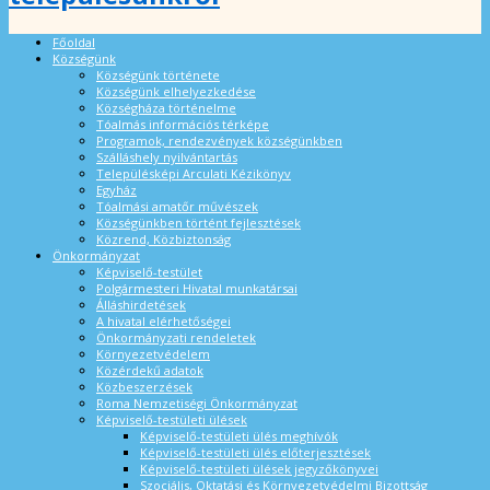
Főoldal
Községünk
Községünk története
Községünk elhelyezkedése
Községháza történelme
Tóalmás információs térképe
Programok, rendezvények községünkben
Szálláshely nyilvántartás
Településképi Arculati Kézikönyv
Egyház
Tóalmási amatőr művészek
Községünkben történt fejlesztések
Közrend, Közbiztonság
Önkormányzat
Képviselő-testület
Polgármesteri Hivatal munkatársai
Álláshirdetések
A hivatal elérhetőségei
Önkormányzati rendeletek
Környezetvédelem
Közérdekű adatok
Közbeszerzések
Roma Nemzetiségi Önkormányzat
Képviselő-testületi ülések
Képviselő-testületi ülés meghívók
Képviselő-testületi ülés előterjesztések
Képviselő-testületi ülések jegyzőkönyvei
Szociális, Oktatási és Környezetvédelmi Bizottság