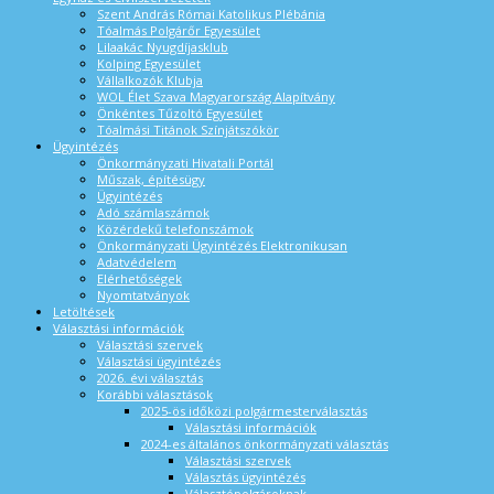
Szent András Római Katolikus Plébánia
Tóalmás Polgárőr Egyesület
Lilaakác Nyugdíjasklub
Kolping Egyesület
Vállalkozók Klubja
WOL Élet Szava Magyarország Alapítvány
Önkéntes Tűzoltó Egyesület
Tóalmási Titánok Színjátszókör
Ügyintézés
Önkormányzati Hivatali Portál
Műszak, építésügy
Ügyintézés
Adó számlaszámok
Közérdekű telefonszámok
Önkormányzati Ügyintézés Elektronikusan
Adatvédelem
Elérhetőségek
Nyomtatványok
Letöltések
Választási információk
Választási szervek
Választási ügyintézés
2026. évi választás
Korábbi választások
2025-ös időközi polgármesterválasztás
Választási információk
2024-es általános önkormányzati választás
Választási szervek
Választás ügyintézés
Választópolgároknak