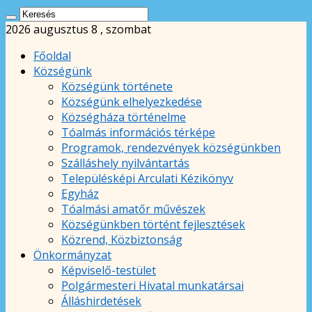
2026 augusztus 8 , szombat
Főoldal
Községünk
Községünk története
Községünk elhelyezkedése
Községháza történelme
Tóalmás információs térképe
Programok, rendezvények községünkben
Szálláshely nyilvántartás
Településképi Arculati Kézikönyv
Egyház
Tóalmási amatőr művészek
Községünkben történt fejlesztések
Közrend, Közbiztonság
Önkormányzat
Képviselő-testület
Polgármesteri Hivatal munkatársai
Álláshirdetések