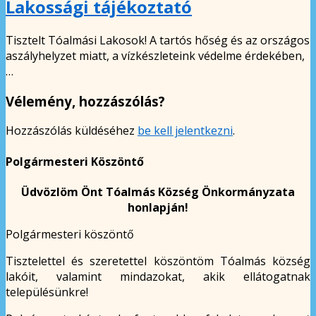
Lakossági tájékoztató
Tisztelt Tóalmási Lakosok! A tartós hőség és az országos
aszályhelyzet miatt, a vízkészleteink védelme érdekében,
…
Vélemény, hozzászólás?
Hozzászólás küldéséhez
be kell jelentkezni
.
Polgármesteri Köszöntő
Üdvözlöm Önt Tóalmás Község Önkormányzata
honlapján!
Polgármesteri köszöntő
Tisztelettel és szeretettel köszöntöm Tóalmás község
lakóit, valamint mindazokat, akik ellátogatnak
településünkre!