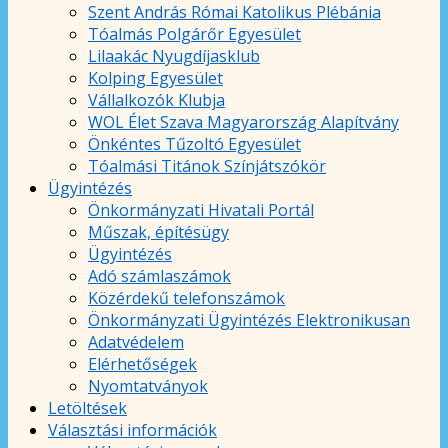
Szent András Római Katolikus Plébánia
Tóalmás Polgárőr Egyesület
Lilaakác Nyugdíjasklub
Kolping Egyesület
Vállalkozók Klubja
WOL Élet Szava Magyarország Alapítvány
Önkéntes Tűzoltó Egyesület
Tóalmási Titánok Színjátszókör
Ügyintézés
Önkormányzati Hivatali Portál
Műszak, építésügy
Ügyintézés
Adó számlaszámok
Közérdekű telefonszámok
Önkormányzati Ügyintézés Elektronikusan
Adatvédelem
Elérhetőségek
Nyomtatványok
Letöltések
Választási információk