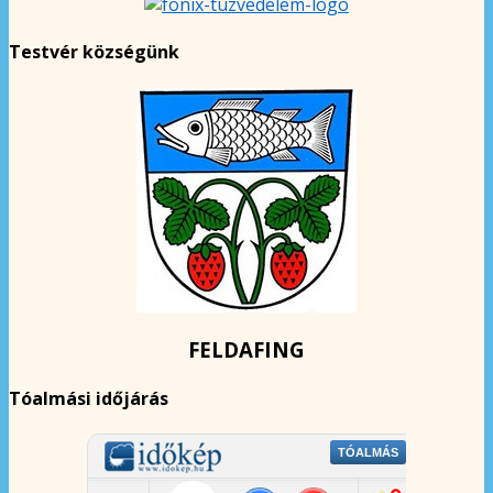
Testvér községünk
FELDAFING
Tóalmási időjárás