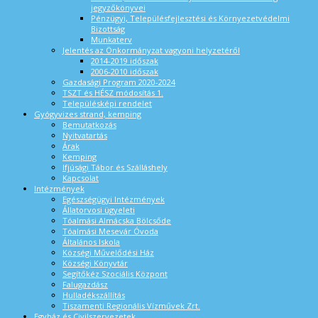
jegyzőkönyvei
Pénzügyi, Településfejlesztési és Környezetvédelmi
Bizottság
Munkaterv
Jelentés az Önkormányzat vagyoni helyzetéről
2014-2019 időszak
2006-2010 időszak
Gazdasági Program 2020-2024
TSZT és HÉSZ módosítás 1.
Településképi rendelet
Gyógyvizes strand, kemping
Bemutatkozás
Nyitvatartás
Árak
Kemping
Ifjúsági Tábor és Szálláshely
Kapcsolat
Intézmények
Egészségügyi Intézmények
Állatorvosi ügyeleti
Tóalmási Almácska Bölcsőde
Tóalmási Mesevár Óvoda
Általános Iskola
Községi Művelődési Ház
Községi Könyvtár
Segítőkéz Szociális Központ
Falugazdász
Hulladékszállítás
Tiszamenti Regionális Vízművek Zrt.
Egyház és Civilszervezetek