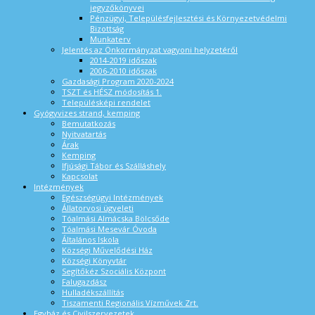
jegyzőkönyvei
Pénzügyi, Településfejlesztési és Környezetvédelmi
Bizottság
Munkaterv
Jelentés az Önkormányzat vagyoni helyzetéről
2014-2019 időszak
2006-2010 időszak
Gazdasági Program 2020-2024
TSZT és HÉSZ módosítás 1.
Településképi rendelet
Gyógyvizes strand, kemping
Bemutatkozás
Nyitvatartás
Árak
Kemping
Ifjúsági Tábor és Szálláshely
Kapcsolat
Intézmények
Egészségügyi Intézmények
Állatorvosi ügyeleti
Tóalmási Almácska Bölcsőde
Tóalmási Mesevár Óvoda
Általános Iskola
Községi Művelődési Ház
Községi Könyvtár
Segítőkéz Szociális Központ
Falugazdász
Hulladékszállítás
Tiszamenti Regionális Vízművek Zrt.
Egyház és Civilszervezetek