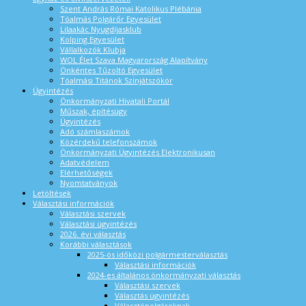
Szent András Római Katolikus Plébánia
Tóalmás Polgárőr Egyesület
Lilaakác Nyugdíjasklub
Kolping Egyesület
Vállalkozók Klubja
WOL Élet Szava Magyarország Alapítvány
Önkéntes Tűzoltó Egyesület
Tóalmási Titánok Színjátszókör
Ügyintézés
Önkormányzati Hivatali Portál
Műszak, építésügy
Ügyintézés
Adó számlaszámok
Közérdekű telefonszámok
Önkormányzati Ügyintézés Elektronikusan
Adatvédelem
Elérhetőségek
Nyomtatványok
Letöltések
Választási információk
Választási szervek
Választási ügyintézés
2026. évi választás
Korábbi választások
2025-ös időközi polgármesterválasztás
Választási információk
2024-es általános önkormányzati választás
Választási szervek
Választás ügyintézés
Választópolgároknak