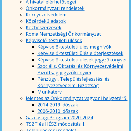
A hivatal elérhetőségei
Önkormányzati rendeletek
Környezetvédelem
Közérdekű adatok
Közbeszerzések
Roma Nemzetiségi Önkormányzat
Képviselő-testületi ülések
Képviselő-testületi ülés meghívók
Képviselő-testületi ülés előterjesztések
Képviselő-testületi ülések jegyzőkönyvei
Szociális, Oktatási és Környezetvédelmi
Bizottság jegyzőkönyvei
Pénzügyi, Településfejlesztési és
Környezetvédelmi Bizottság
Munkaterv
Jelentés az Önkormányzat vagyoni helyzetéről
2014-2019 időszak
2006-2010 időszak
Gazdasági Program 2020-2024
TSZT és HÉSZ módosítás 1.
Településképi rendelet