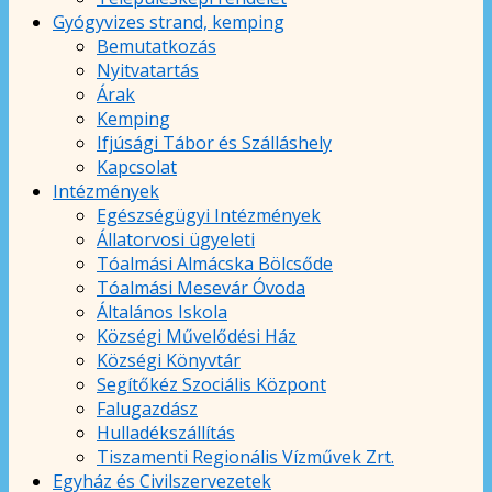
Gyógyvizes strand, kemping
Bemutatkozás
Nyitvatartás
Árak
Kemping
Ifjúsági Tábor és Szálláshely
Kapcsolat
Intézmények
Egészségügyi Intézmények
Állatorvosi ügyeleti
Tóalmási Almácska Bölcsőde
Tóalmási Mesevár Óvoda
Általános Iskola
Községi Művelődési Ház
Községi Könyvtár
Segítőkéz Szociális Központ
Falugazdász
Hulladékszállítás
Tiszamenti Regionális Vízművek Zrt.
Egyház és Civilszervezetek