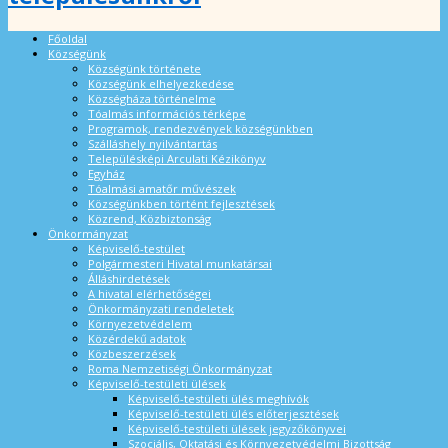
Főoldal
Községünk
Községünk története
Községünk elhelyezkedése
Községháza történelme
Tóalmás információs térképe
Programok, rendezvények községünkben
Szálláshely nyilvántartás
Településképi Arculati Kézikönyv
Egyház
Tóalmási amatőr művészek
Községünkben történt fejlesztések
Közrend, Közbiztonság
Önkormányzat
Képviselő-testület
Polgármesteri Hivatal munkatársai
Álláshirdetések
A hivatal elérhetőségei
Önkormányzati rendeletek
Környezetvédelem
Közérdekű adatok
Közbeszerzések
Roma Nemzetiségi Önkormányzat
Képviselő-testületi ülések
Képviselő-testületi ülés meghívók
Képviselő-testületi ülés előterjesztések
Képviselő-testületi ülések jegyzőkönyvei
Szociális, Oktatási és Környezetvédelmi Bizottság