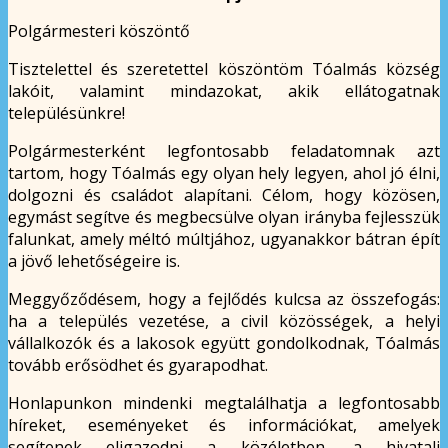
Polgármesteri köszöntő
Tisztelettel és szeretettel köszöntöm Tóalmás község
lakóit, valamint mindazokat, akik ellátogatnak
településünkre!
Polgármesterként legfontosabb feladatomnak azt
tartom, hogy Tóalmás egy olyan hely legyen, ahol jó élni,
dolgozni és családot alapítani. Célom, hogy közösen,
egymást segítve és megbecsülve olyan irányba fejlesszük
falunkat, amely méltó múltjához, ugyanakkor bátran épít
a jövő lehetőségeire is.
Meggyőződésem, hogy a fejlődés kulcsa az összefogás:
ha a település vezetése, a civil közösségek, a helyi
vállalkozók és a lakosok együtt gondolkodnak, Tóalmás
tovább erősödhet és gyarapodhat.
Honlapunkon mindenki megtalálhatja a legfontosabb
híreket, eseményeket és információkat, amelyek
segítenek eligazodni a közéletben, a hivatali