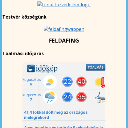
Testvér községünk
FELDAFING
Tóalmási időjárás