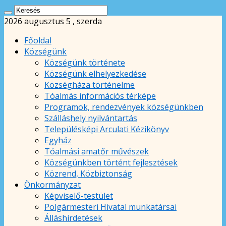
2026 augusztus 5 , szerda
Főoldal
Községünk
Községünk története
Községünk elhelyezkedése
Községháza történelme
Tóalmás információs térképe
Programok, rendezvények községünkben
Szálláshely nyilvántartás
Településképi Arculati Kézikönyv
Egyház
Tóalmási amatőr művészek
Községünkben történt fejlesztések
Közrend, Közbiztonság
Önkormányzat
Képviselő-testület
Polgármesteri Hivatal munkatársai
Álláshirdetések