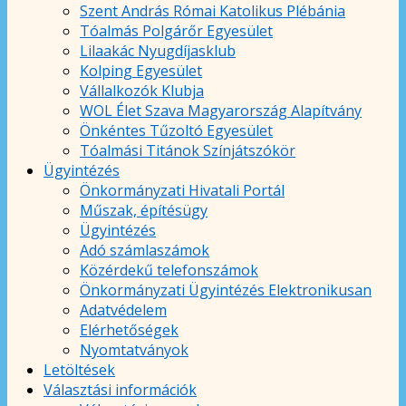
Szent András Római Katolikus Plébánia
Tóalmás Polgárőr Egyesület
Lilaakác Nyugdíjasklub
Kolping Egyesület
Vállalkozók Klubja
WOL Élet Szava Magyarország Alapítvány
Önkéntes Tűzoltó Egyesület
Tóalmási Titánok Színjátszókör
Ügyintézés
Önkormányzati Hivatali Portál
Műszak, építésügy
Ügyintézés
Adó számlaszámok
Közérdekű telefonszámok
Önkormányzati Ügyintézés Elektronikusan
Adatvédelem
Elérhetőségek
Nyomtatványok
Letöltések
Választási információk